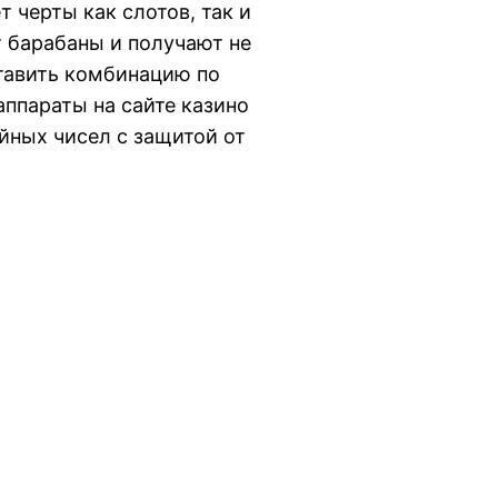
 черты как слотов, так и
т барабаны и получают не
ставить комбинацию по
ппараты на сайте казино
йных чисел с защитой от