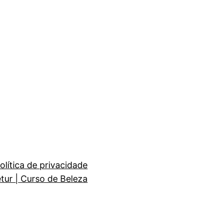
olítica de privacidade
etur | Curso de Beleza