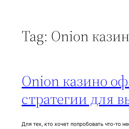
Tag:
Onion кази
Onion казино о
стратегии для 
Для тех, кто хочет попробовать что-то н