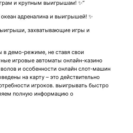
 играм и крупным выигрышам! ✨”
в океан адреналина и выигрышей! ✨
 выигрыши, захватывающие игры и
ы в демо-режиме, не ставя свои
атные игровые автоматы онлайн-казино
мволов и особенности онлайн слот-машин
ведены на карту – это действительно
потребности игроков. выигрывать быстро
вляем полную информацию о