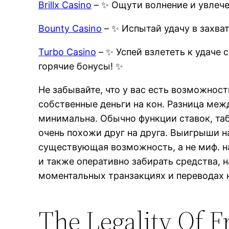
Brillx Casino
– ✨ Ощути волнение и увлече
Bounty Casino
– ✨ Испытай удачу в захва
Turbo Casino
– ✨ Успей взлететь к удаче
горячие бонусы! ✨
Не забывайте, что у вас есть возможност
собственные деньги на кон. Разница меж
минимальна. Обычно функции ставок, та
очень похожи друг на друга. Выигрыши н
существующая возможность, а не миф. н
и также оперативно забирать средства,
моментальных транзакциях и переводах н
The Legality Of F