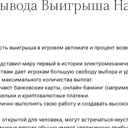
ывода Выигрыша На
ть выигрыша в игровом автомате и процент возв
едставил миру первый в истории электромеханич
твам дает игрокам большую свободу выбора и уд
а максимального количества выплат.
ают банковские карты, онлайн-банкинг (наприме
шельки и криптовалютные платежи.
тлично выполнять свою работу и создавать высоко
 открытой для человека, могут встречаться неус
ционные версии обычно имеют увеличенную прибы