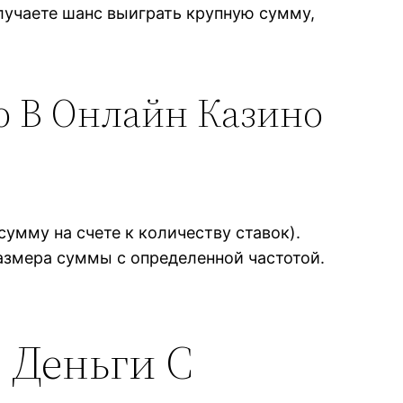
лучаете шанс выиграть крупную сумму,
ю В Онлайн Казино
сумму на счете к количеству ставок).
азмера суммы с определенной частотой.
 Деньги С