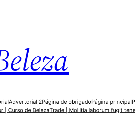
Beleza
rial
Advertorial 2
Página de obrigado
Página principal
P
ur | Curso de Beleza
Trade | Mollitia laborum fugit ten