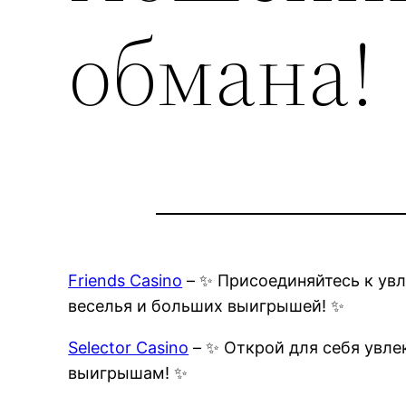
обмана!
Friends Casino
– ✨ Присоединяйтесь к увл
веселья и больших выигрышей! ✨
Selector Casino
– ✨ Открой для себя увле
выигрышам! ✨