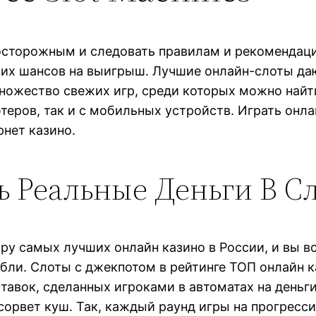
 осторожным и следовать правилам и рекомендац
оих шансов на выигрыш. Лучшие онлайн-слоты д
множество свежих игр, среди которых можно най
ютеров, так и с мобильных устройств. Играть онл
нет казино.
 Реальные Деньги В Сл
у самых лучших онлайн казино в России, и вы вс
бли. Слоты с джекпотом в рейтинге ТОП онлайн
тавок, сделанных игроками в автоматах на деньги
 сорвет куш. Так, каждый раунд игры на прогресс