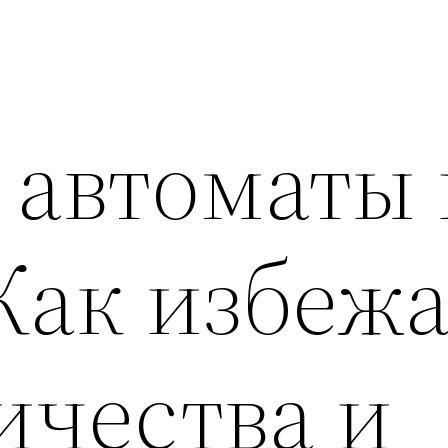
 автоматы 
Как избежа
чества и