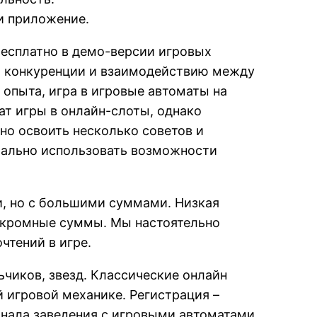
и приложение.
 бесплатно в демо-версии игровых
аря конкуренции и взаимодействию между
 опыта, игра в игровые автоматы на
ат игры в онлайн-слоты, однако
но освоить несколько советов и
имально использовать возможности
и, но с большими суммами. Низкая
 скромные суммы. Мы настоятельно
чтений в игре.
чиков, звезд. Классические онлайн
й игровой механике. Регистрация –
нала заведения с игровыми автоматами.