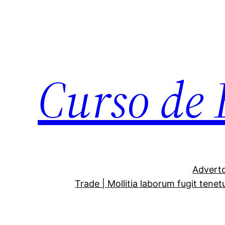
Curso de 
Adverto
Trade | Mollitia laborum fugit tenet