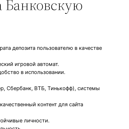
 Банковскую
рата депозита пользователю в качестве
еский игровой автомат.
обство в использовании.
р, Сбербанк, ВТБ, Тинькофф), системы
качественный контент для сайта
тойчивые личности.
льность.