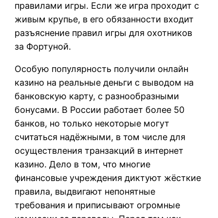
правилами игры. Если же игра проходит с
живым крупье, в его обязанности входит
разъяснение правил игры для охотников
за Фортуной.
Особую популярность получили онлайн
казино на реальные деньги с выводом на
банковскую карту, с разнообразными
бонусами. В России работает более 50
банков, но только некоторые могут
считаться надёжными, в том числе для
осуществления транзакций в интернет
казино. Дело в том, что многие
финансовые учреждения диктуют жёсткие
правила, выдвигают непонятные
требования и приписывают огромные