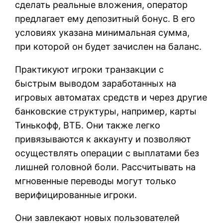
сделать реальные вложения, оператор
предлагает ему депозитный бонус. В его
условиях указана минимальная сумма,
при которой он будет зачислен на баланс.
Практикуют игроки транзакции с
быстрым выводом заработанных на
игровых автоматах средств и через другие
банковские структуры, например, карты
Тинькофф, ВТБ. Они также легко
привязываются к аккаунту и позволяют
осуществлять операции с выплатами без
лишней головной боли. Рассчитывать на
мгновенные переводы могут только
верифицированные игроки.
Они завлекают новых пользователей