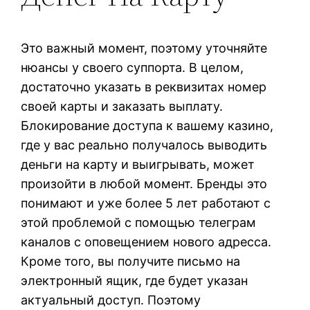
Это важный момент, поэтому уточняйте
нюансы у своего суппорта. В целом,
достаточно указать в реквизитах номер
своей карты и заказать выплату.
Блокирование доступа к вашему казино,
где у вас реально получалось выводить
деньги на карту и выигрывать, может
произойти в любой момент. Бренды это
понимают и уже более 5 лет работают с
этой проблемой с помощью телеграм
каналов с оповещением нового адресса.
Кроме того, вы получите письмо на
электронный ящик, где будет указан
актуальный доступ. Поэтому