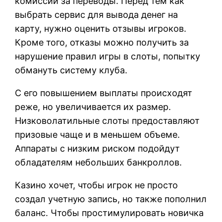
комиссии за переводы. Перед тем как
выбрать сервис для вывода денег на
карту, нужно оценить отзывы игроков.
Кроме того, отказы можно получить за
нарушение правил игры в слоты, попытку
обмануть систему клуба.
С его повышением выплаты происходят
реже, но увеличивается их размер.
Низковолатильные слоты предоставляют
призовые чаще и в меньшем объеме.
Аппараты с низким риском подойдут
обладателям небольших банкроллов.
Казино хочет, чтобы игрок не просто
создал учетную запись, но также пополнил
баланс. Чтобы простимулировать новичка