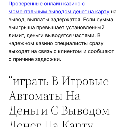
Проверенные онлайн казино с
моментальным выводом денег на карту
на
вывод, выплаты задержатся. Если сумма
выигрыша превышает установленный
лимит, деньги выводятся частями. В
надежном казино специалисты сразу
выходят на связь с клиентом и сообщают
о причине задержки.
“играть В Игровые
Автоматы На
Деньги С Выводом
Денег На Карту