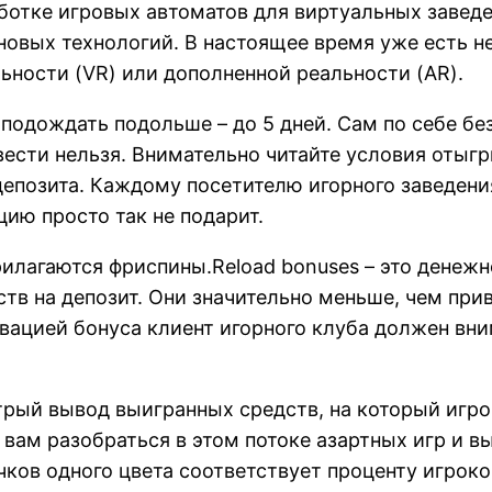
аботке игровых автоматов для виртуальных завед
новых технологий. В настоящее время уже есть н
ьности (VR) или дополненной реальности (AR).
 подождать подольше – до 5 дней. Сам по себе бе
ывести нельзя. Внимательно читайте условия оты
депозита. Каждому посетителю игорного заведени
цию просто так не подарит.
рилагаются фриспины.Reload bonuses – это денеж
тв на депозит. Они значительно меньше, чем при
ивацией бонуса клиент игорного клуба должен вн
трый вывод выигранных средств, на который игр
вам разобраться в этом потоке азартных игр и вы
чков одного цвета соответствует проценту игрок