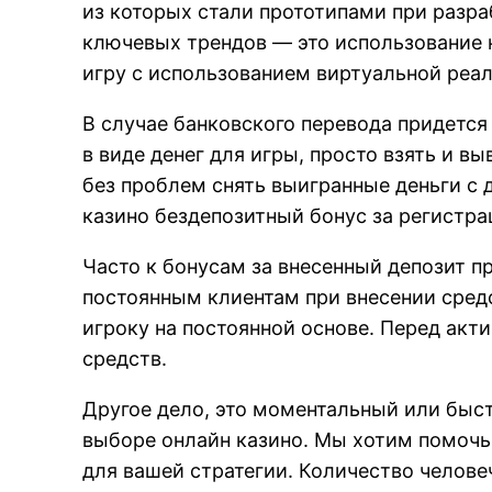
из которых стали прототипами при разр
ключевых трендов — это использование 
игру с использованием виртуальной реал
В случае банковского перевода придется
в виде денег для игры, просто взять и в
без проблем снять выигранные деньги с 
казино бездепозитный бонус за регистра
Часто к бонусам за внесенный депозит п
постоянным клиентам при внесении средс
игроку на постоянной основе. Перед акт
средств.
Другое дело, это моментальный или быс
выборе онлайн казино. Мы хотим помочь 
для вашей стратегии. Количество челове