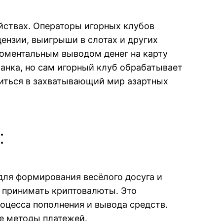
ойствах. Операторы игорных клубов
нзии, выигрыши в слотах и других
моментальным выводом денег на карту
банка, но сам игорный клуб обрабатывает
зиться в захватывающий мир азартных
:
для формирования весёлого досуга и
т принимать криптовалюты. Это
оцесса пополнения и вывода средств.
ые методы платежей.