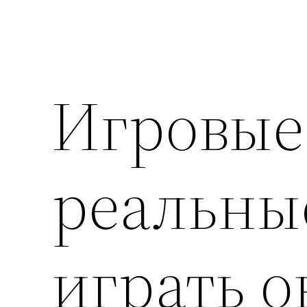
Игровые
реальны
играть о