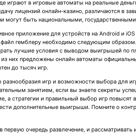
де играют в игровые автоматы на реальные деньг
дачу лицензий онлайн-казино, различаются в зав
ни могут быть национальными, государственными
вное приложение для устройств на Android и iOS
й файл гемблеру необходимо следующим образом.
брать лучшие условия с выводом выигрышей по п
 из них предложены онлайн автоматы официальн
тен до тысяч игр.
разнообразия игр и возможности выбора для игро
тельным занятием, если вы знаете секреты успе
, а стратегии и правильный выбор игр повысят в
сти дополнительные выигрыши. Помните о контро
 в первую очередь развлечение, и рассматривать 