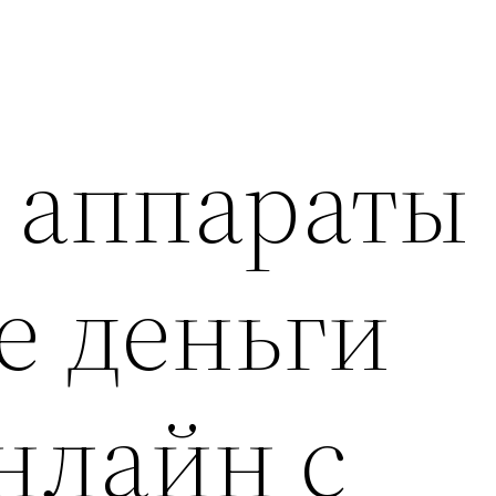
 аппараты
е деньги
нлайн с