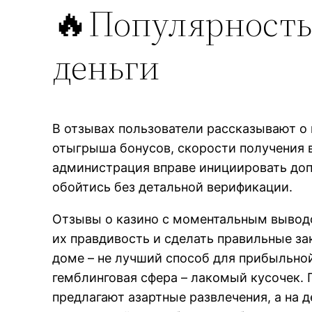
🔥Популярность 
деньги
В отзывах пользователи рассказывают о в
отыгрыша бонусов, скорости получения 
администрация вправе инициировать доп
обойтись без детальной верификации.
Отзывы о казино с моментальным выводо
их правдивость и сделать правильные з
доме – не лучший способ для прибыльно
гемблинговая сфера – лакомый кусочек. 
предлагают азартные развлечения, а на 