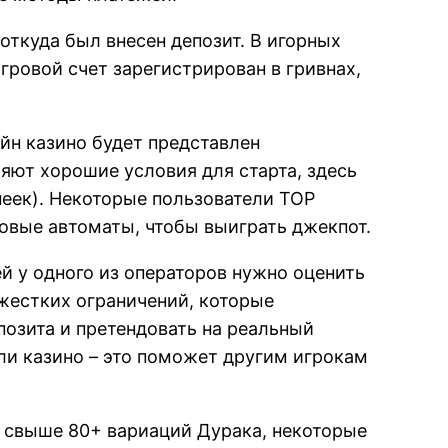
откуда был внесен депозит. В игорных
игровой счет зарегистрирован в гривнах,
айн казино будет представлен
яют хорошие условия для старта, здесь
пеек). Некоторые пользователи TOP
ровые автоматы, чтобы выиграть джекпот.
ей у одного из операторов нужно оценить
жестких ограничений, которые
позита и претендовать на реальный
ли казино – это поможет другим игрокам
я свыше 80+ вариаций Дурака, некоторые