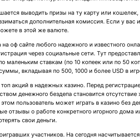
ается выводить призы на ту карту или кошелек, 
 взиматься дополнительная комиссия. Если у вас 
ожете в этой же валюте.
а на оф сайте любого надежного и известного онл
истрация через социальные сети. Тут предоставл
о маленьким ставкам (по 10 копеек или по 50 ко
суммы, вкладывая по 500, 1000 и более USD в иг
н топ акций в надежных казино. Перед регистраци
твом денежного бездепа становится отсутствие 
 этом пользователь может играть в казино без де
ые отзывы о работе конкретного игорного дома и
отерять свои деньги.
роигравших участников. На сегодня насчитываетс