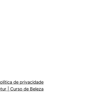
olítica de privacidade
etur | Curso de Beleza