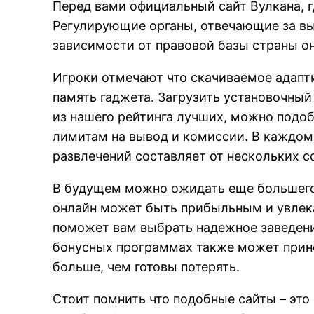
Перед вами официальный сайт Вулкана, г
Регулирующие органы, отвечающие за вы
зависимости от правовой базы страны о
Игроки отмечают что скачиваемое адапти
память гаджета. Загрузить установочны
из нашего рейтинга лучших, можно подо
лимитам на вывод и комиссии. В каждом
развлечений составляет от нескольких со
В будущем можно ожидать еще большего 
онлайн может быть прибыльным и увлека
поможет вам выбрать надежное заведение
бонусных программах также может прине
больше, чем готовы потерять.
Стоит помнить что подобные сайты – это