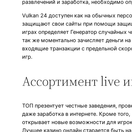
развлечений и заработка, необходимо о
Vulkan 24 доступен как на обычных перс
защищают свои сайты при помощи защище
играх определяет Генератор случайных 
так же моментально зачисляет деньги на
входящие транзакции с предельной скор
игр.
Ассортимент live и
ТОП презентует честные заведения, про
даже заработка в интернете. Кроме того
открывает новые возможности для игрок
Лучшее казино онлайн старается быть на