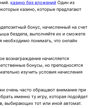
ений.
казино без вложений
Один из
екоторые казино, которые предлагают
здепозитный бонус, начисленный на счет
грыша бездепа, выполняйте их и сможете
я необходимо понимать, что онлайн
ное вознаграждение начисляется
ветственные бонусы, но преподносятся
имательно изучить условия начисления
оки очень часто обращают внимание при
брать именно ту игру, которая подойдет
ов, выбирающих тот или иной автомат.