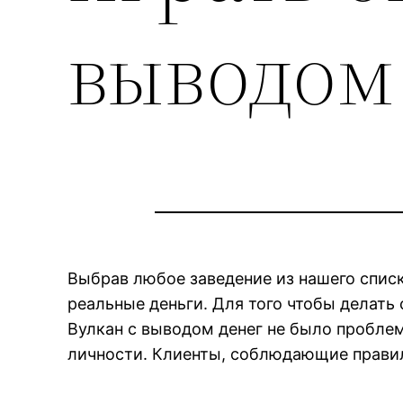
выводом
Выбрав любое заведение из нашего списк
реальные деньги. Для того чтобы делать 
Вулкан с выводом денег не было проблем
личности. Клиенты, соблюдающие правил