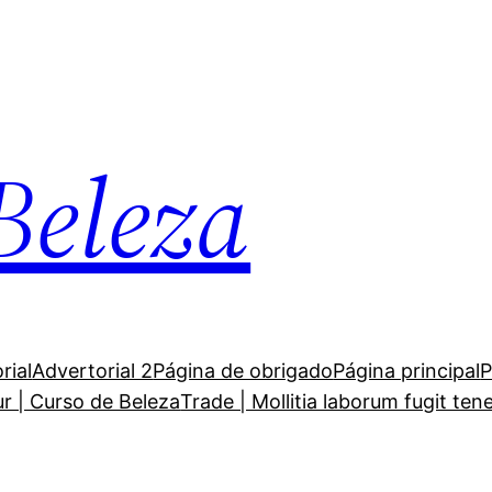
Beleza
rial
Advertorial 2
Página de obrigado
Página principal
P
ur | Curso de Beleza
Trade | Mollitia laborum fugit ten