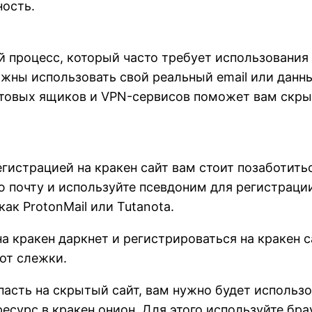
ность.
й процесс, который часто требует использовани
лжны использовать свой реальный email или данн
чтовых ящиков и VPN-сервисов поможет вам скр
гистрацией на кракен сайт вам стоит позаботить
 почту и используйте псевдоним для регистраци
ак ProtonMail или Tutanota.
а кракен даркнет и регистрироваться на кракен с
от слежки.
пасть на скрытый сайт, вам нужно будет использ
есурс в кракен онион. Для этого используйте бра