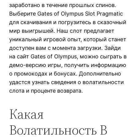
заработано в течение прошлых спинов.
Выберите Gates of Olympus Slot Pragmatic
для скачивания и погрузитесь в сказочный
мир выигрышей. Наш слот предлагает
уникальный игровой опыт, который станет
доступен вам с момента загрузки. Зайди
на сайт Gates of Olympus, можно сыграть в
демо-версию игры, получить информацию
о промокодах и бонусах. Дополнительно
удастся узнать сведения о волатильности
слота и проценте возврата.
Какая
Волатильность В