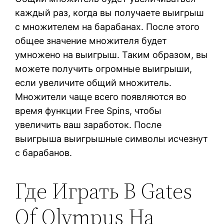
каждый раз, когда вы получаете выигрыш
с множителем на барабанах. После этого
общее значение множителя будет
умножено на выигрыш. Таким образом, вы
можете получить огромные выигрыши,
если увеличите общий множитель.
Множители чаще всего появляются во
время функции Free Spins, чтобы
увеличить ваш заработок. После
выигрыша выигрышные символы исчезнут
с барабанов.
Где Играть В Gates
Of Olympus На