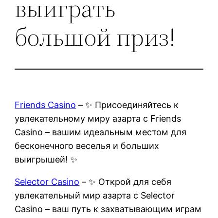
выиграть
большой приз!
Friends Casino
– ✨ Присоединяйтесь к
увлекательному миру азарта с Friends
Casino – вашим идеальным местом для
бесконечного веселья и больших
выигрышей! ✨
Selector Casino
– ✨ Открой для себя
увлекательный мир азарта с Selector
Casino – ваш путь к захватывающим играм