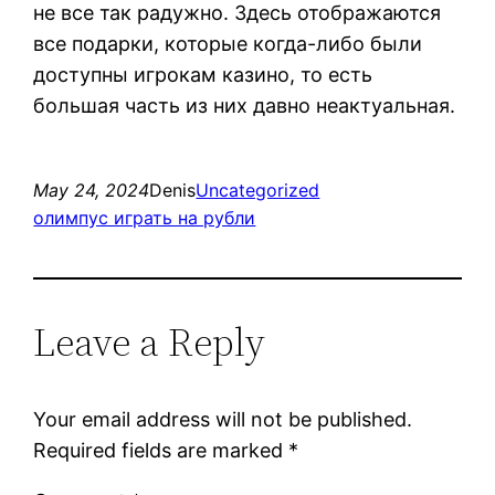
не все так радужно. Здесь отображаются
все подарки, которые когда-либо были
доступны игрокам казино, то есть
большая часть из них давно неактуальная.
May 24, 2024
Denis
Uncategorized
олимпус играть на рубли
Leave a Reply
Your email address will not be published.
Required fields are marked
*