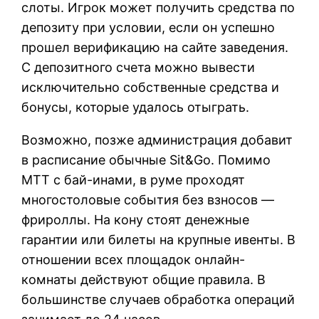
слоты. Игрок может получить средства по
депозиту при условии, если он успешно
прошел верификацию на сайте заведения.
С депозитного счета можно вывести
исключительно собственные средства и
бонусы, которые удалось отыграть.
Возможно, позже администрация добавит
в расписание обычные Sit&Go. Помимо
МТТ с бай-инами, в руме проходят
многостоловые события без взносов —
фрироллы. На кону стоят денежные
гарантии или билеты на крупные ивенты. В
отношении всех площадок онлайн-
комнаты действуют общие правила. В
большинстве случаев обработка операций