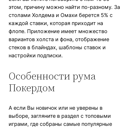
этом, причину можно найти по-разному. За
столами Холдема и Омахи берется 5% с
каждой ставки, которая приходит на
флопе. Приложение имеет множество
вариантов холста и фона, отображение
стеков в блайндах, шаблоны ставок и
настройки подписки.
Особенности рума
Покердом
А если Вы новичок или не уверены в
выборе, загляните в раздел с топовыми
играми, где собраны самые популярные