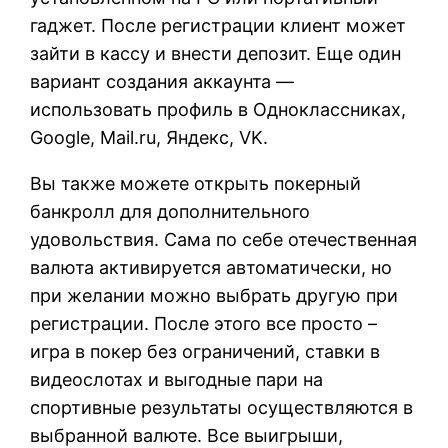
гаджет. После регистрации клиент может
зайти в кассу и внести депозит. Еще один
вариант создания аккаунта ―
использовать профиль в Одноклассниках,
Google, Mail.ru, Яндекс, VK.
Вы также можете открыть покерный
банкролл для дополнительного
удовольствия. Сама по себе отечественная
валюта активируется автоматически, но
при желании можно выбрать другую при
регистрации. После этого все просто –
игра в покер без ограничений, ставки в
видеослотах и выгодные пари на
спортивные результаты осуществляются в
выбранной валюте. Все выигрыши,