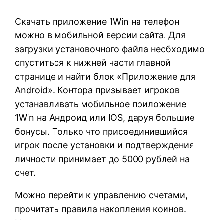
Скачать приложение 1Win на телефон
можно в мобильной версии сайта. Для
загрузки установочного файла необходимо
спуститься к нижней части главной
странице и найти блок «Приложение для
Android». Контора призывает игроков
устанавливать мобильное приложение
1Win на Андроид или IOS, даруя большие
бонусы. Только что присоединившийся
игрок после установки и подтверждения
личности принимает до 5000 рублей на
счет.
Можно перейти к управлению счетами,
прочитать правила накопления коинов.