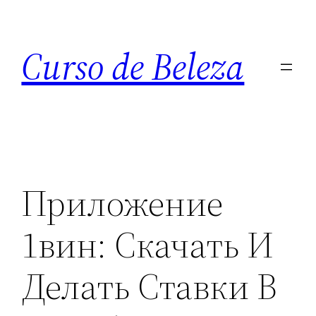
Curso de Beleza
Приложение
1вин: Скачать И
Делать Ставки В