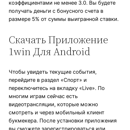
коэффициентами не менее 3.0. Вы будете
получать деньги с бонусного счета в
размере 5% от суммы выигранной ставки.
Скачать Приложение
1win Для Android
Чтобы увидеть текущие события,
перейдите в раздел «Спорт» и
переключитесь на вкладку «Live». По
многим играм сейчас есть
видеотрансляции, которые можно
смотреть и через мобильный клиент
букмекера. После установки приложения
вы сможете зарегистрироваться или