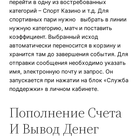
перейти в одну из востребованных
категорий – Спорт Казино и т.д. Для
спортивных пари нужно выбрать в линии
нужную категорию, матч и поставить
коэффициент. Выбранный исход
автоматически переносится в корзину и
хранится там до завершения события. Для
отправки сообщения необходимо указать
имя, электронную почту и запрос. Он
запускается при нажатии на блок «Служба
поддержки» в личном кабинете.
Пополнение Счета
И Вывод Денег