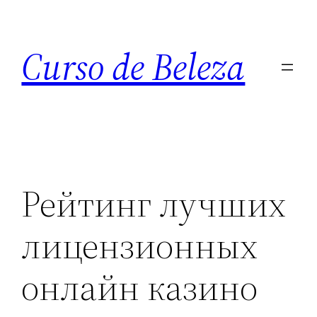
Curso de Beleza
Рейтинг лучших
лицензионных
онлайн казино