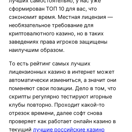
лучших самостоятельно, у нас уже
сформирован ТОП 10 для вас, что
сэкономит время. Местная лицензия —
необязательное требование для
криптовалютного казино, но в таких
заведениях права игроков защищены
наилучшим образом.
То есть рейтинг самых лучших
лицензионных казино в интернет может
автоматически измениться, а значит они
поменяют свои позиции. Дело в том, что
скрипты регулярно тестируют игорные
клубы повторно. Проходит какой-то
отрезок времени, далее софт снова
проверяет как работает онлайн казино в
текущий
лучшие российские казино