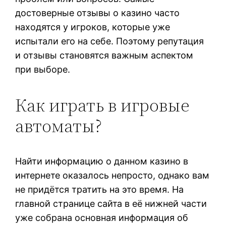
достоверные отзывы о казино часто
находятся у игроков, которые уже
испытали его на себе. Поэтому репутация
и отзывы становятся важным аспектом
при выборе.
Как играть в игровые
автоматы?
Найти информацию о данном казино в
интернете оказалось непросто, однако вам
не придётся тратить на это время. На
главной странице сайта в её нижней части
уже собрана основная информация об