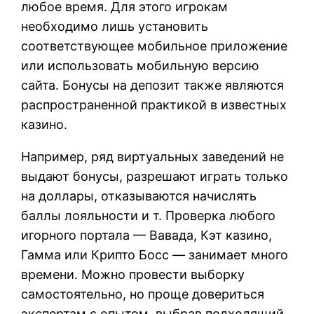
любое время. Для этого игрокам
необходимо лишь установить
соответствующее мобильное приложение
или использовать мобильную версию
сайта. Бонусы на депозит также являются
распространенной практикой в известных
казино.
Например, ряд виртуальных заведений не
выдают бонусы, разрешают играть только
на доллары, отказываются начислять
баллы лояльности и т. Проверка любого
игорного портала — Вавада, Кэт казино,
Гамма или Крипто Босс — занимает много
времени. Можно провести выборку
самостоятельно, но проще довериться
экспертам с опытом, выбрав подходящий