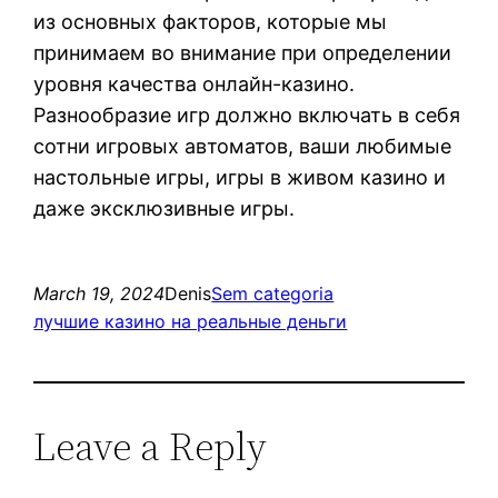
из основных факторов, которые мы
принимаем во внимание при определении
уровня качества онлайн-казино.
Разнообразие игр должно включать в себя
сотни игровых автоматов, ваши любимые
настольные игры, игры в живом казино и
даже эксклюзивные игры.
March 19, 2024
Denis
Sem categoria
лучшие казино на реальные деньги
Leave a Reply