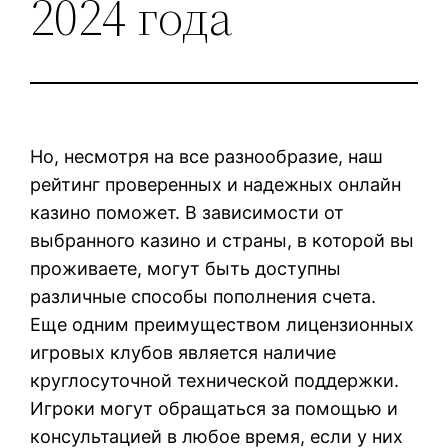
2024 года
Но, несмотря на все разнообразие, наш
рейтинг проверенных и надежных онлайн
казино поможет. В зависимости от
выбранного казино и страны, в которой вы
проживаете, могут быть доступны
различные способы пополнения счета.
Еще одним преимуществом лицензионных
игровых клубов является наличие
круглосуточной технической поддержки.
Игроки могут обращаться за помощью и
консультацией в любое время, если у них