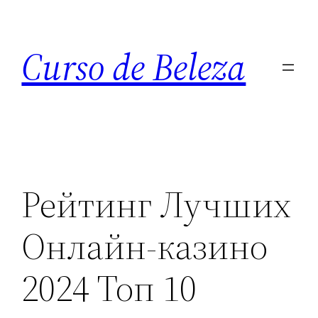
Curso de Beleza
Рейтинг Лучших
Онлайн-казино
2024 Топ 10