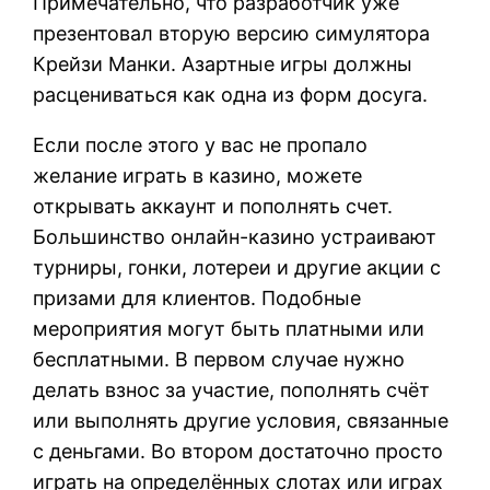
Примечательно, что разработчик уже
презентовал вторую версию симулятора
Крейзи Манки. Азартные игры должны
расцениваться как одна из форм досуга.
Если после этого у вас не пропало
желание играть в казино, можете
открывать аккаунт и пополнять счет.
Большинство онлайн-казино устраивают
турниры, гонки, лотереи и другие акции с
призами для клиентов. Подобные
мероприятия могут быть платными или
бесплатными. В первом случае нужно
делать взнос за участие, пополнять счёт
или выполнять другие условия, связанные
с деньгами. Во втором достаточно просто
играть на определённых слотах или играх