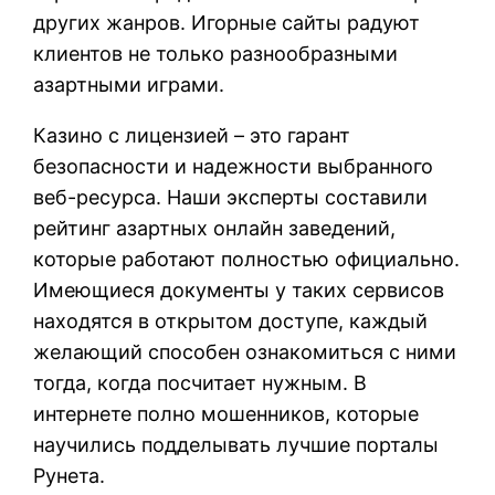
других жанров. Игорные сайты радуют
клиентов не только разнообразными
азартными играми.
Казино с лицензией – это гарант
безопасности и надежности выбранного
веб-ресурса. Наши эксперты составили
рейтинг азартных онлайн заведений,
которые работают полностью официально.
Имеющиеся документы у таких сервисов
находятся в открытом доступе, каждый
желающий способен ознакомиться с ними
тогда, когда посчитает нужным. В
интернете полно мошенников, которые
научились подделывать лучшие порталы
Рунета.