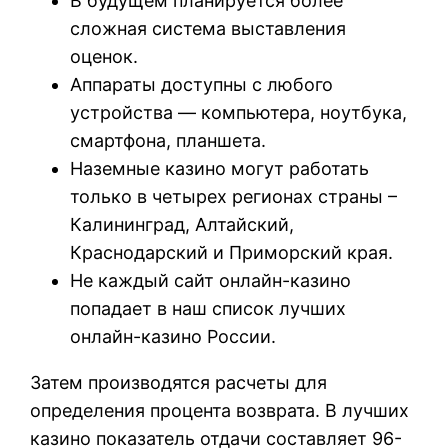
В будущем планируется более
сложная система выставления
оценок.
Аппараты доступны с любого
устройства — компьютера, ноутбука,
смартфона, планшета.
Наземные казино могут работать
только в четырех регионах страны –
Калининград, Алтайский,
Краснодарский и Приморский края.
Не каждый сайт онлайн-казино
попадает в наш список лучших
онлайн-казино России.
Затем производятся расчеты для
определения процента возврата. В лучших
казино показатель отдачи составляет 96-