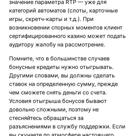
значение параметра RTP — уже для
категорий автоматов (слоты, карточные
игры, скретч-карты и т.д.). При
возникновении спорных моментов клиент
сертифицированного казино может подать
аудитору жалобу на рассмотрение.
Помните, что в большинстве случаев
бонусные кредиты нужно отыгрывать.
Другими словами, вы должны сделать
ставок на определенную сумму, прежде
чем сможете снять деньги со счета.
Условия отыгрыша бонусов бывают
довольно сложными, поэтому не
стесняйтесь обращаться за
разъяснениями в службу поддержки. Если
вы скучаете по атмосфере настоящего,