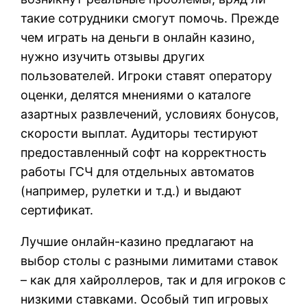
такие сотрудники смогут помочь. Прежде
чем играть на деньги в онлайн казино,
нужно изучить отзывы других
пользователей. Игроки ставят оператору
оценки, делятся мнениями о каталоге
азартных развлечений, условиях бонусов,
скорости выплат. Аудиторы тестируют
предоставленный софт на корректность
работы ГСЧ для отдельных автоматов
(например, рулетки и т.д.) и выдают
сертификат.
Лучшие онлайн-казино предлагают на
выбор столы с разными лимитами ставок
– как для хайроллеров, так и для игроков с
низкими ставками. Особый тип игровых