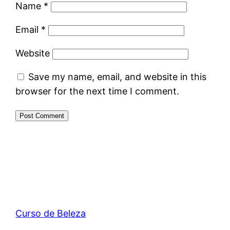
Name
*
Email
*
Website
Save my name, email, and website in this
browser for the next time I comment.
Curso de Beleza