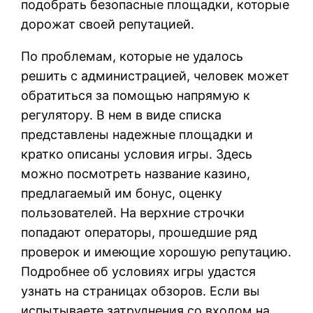
подобрать безопасные площадки, которые
дорожат своей репутацией.
По проблемам, которые не удалось
решить с администрацией, человек может
обратиться за помощью напрямую к
регулятору. В нем в виде списка
представлены надежные площадки и
кратко описаны условия игры. Здесь
можно посмотреть название казино,
предлагаемый им бонус, оценку
пользователей. На верхние строчки
попадают операторы, прошедшие ряд
проверок и имеющие хорошую репутацию.
Подробнее об условиях игры удастся
узнать на страницах обзоров. Если вы
испытываете затруднения со входом на