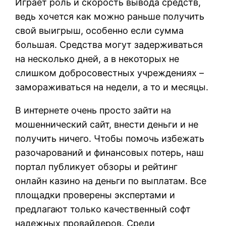
Играет роль и скорость вывода средств,
ведь хочется как можно раньше получить
свой выигрыш, особенно если сумма
большая. Средства могут задерживаться
на несколько дней, а в некоторых не
слишком добросовестных учреждениях –
замораживаться на недели, а то и месяцы.
В интернете очень просто зайти на
мошеннический сайт, внести деньги и не
получить ничего. Чтобы помочь избежать
разочарований и финансовых потерь, наш
портал публикует обзоры и рейтинг
онлайн казино на деньги по выплатам. Все
площадки проверены экспертами и
предлагают только качественный софт
надежных провайдеров. Среди