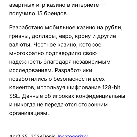
азартных игр казино в интернете —
получило 15 брендов.
Разработано мобильное казино на рубли,
гривны, доллары, евро, крону и другие
валюты. Честное казино, которое
многократно подтвердило свою
надежность благодаря независимым
исследованиям. Разработчики
позаботились о безопасности всех
клиентов, используя шифрование 128-bit
SSL. Данные об игроках конфиденциальны
и никогда не передаются сторонним
организациям.
April 25, 2024
Denis
Uncategorized