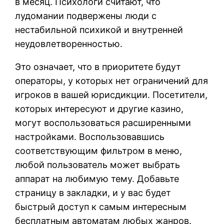
в месяц. Психологи считают, что
лудомании подвержены люди с
нестабильной психикой и внутренней
неудовлетворенностью.
Это означает, что в приоритете будут
операторы, у которых нет ограничений для
игроков в вашей юрисдикции. Посетители,
которых интересуют и другие казино,
могут воспользоваться расширенными
настройками. Воспользовавшись
соответствующим фильтром в меню,
любой пользователь может выбрать
аппарат на любимую тему. Добавьте
страницу в закладки, и у вас будет
быстрый доступ к самым интересным
бесплатным автоматам любых жанров.