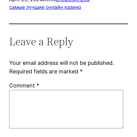
самые лучшие онлайн казино
Leave a Reply
Your email address will not be published.
Required fields are marked
*
Comment
*