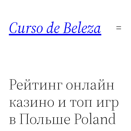
Curso de Beleza
Рейтинг онлайн
казино и топ игр
в Польше Poland