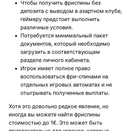
Чтобы получить фриспины без
депозита с выводом в азартном клубе,
геймеру предстоит выполнить
различные условия.
Потребуется минимальный пакет
документов, который необходимо
загрузить в соответствующем
разделе личного кабинета.
Игрок имеет полное право
воспользоваться фри-спинами на
отдельных игровых автоматах и не
отыгрывать полученные выплаты.
Хотя это довольно редкое явление, но
иногда вы можете найти фриспины
стоимостью до 1€. Это может быть
привлекательно для игроков, которые