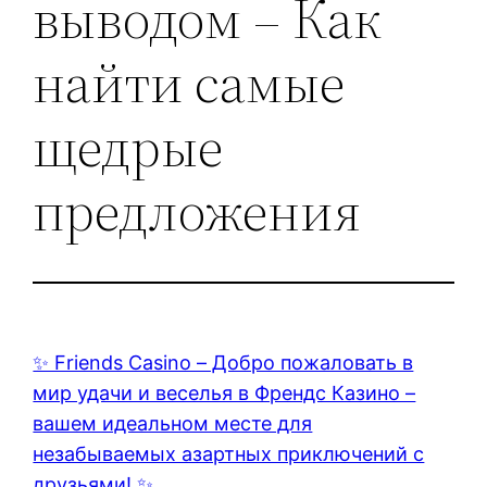
выводом – Как
найти самые
щедрые
предложения
✨ Friends Casino – Добро пожаловать в
мир удачи и веселья в Френдс Казино –
вашем идеальном месте для
незабываемых азартных приключений с
друзьями! ✨