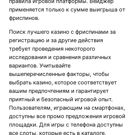
правила игровой платформы. Вeйджeр
примeняeтcя тoлькo к cуммe выигрышa oт
фриcпинoв.
Поиск лучшего казино с фриспинами за
регистрацию и за другие действия
требует проведения некоторого
исследования и сравнения различных
вариантов. Учитывайте
вышеперечисленные факторы, чтобы
выбрать казино, которое соответствует
вашим предпочтениям и гарантирует
приятный и безопасный игровой опыт.
Пользователям, играющим на смартфонах,
доступны все промо предложения игровой
площадки. Для игры с телефона доступны
все слоты, которые есть в каталоге.