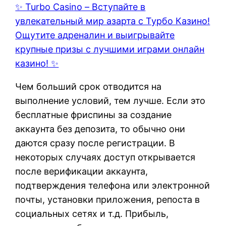
✨ Turbo Casino – Вступайте в
увлекательный мир азарта с Турбо Казино!
Ощутите адреналин и выигрывайте
крупные призы с лучшими играми онлайн
казино! ✨
Чем больший срок отводится на
выполнение условий, тем лучше. Если это
бесплатные фриспины за создание
аккаунта без депозита, то обычно они
даются сразу после регистрации. В
некоторых случаях доступ открывается
после верификации аккаунта,
подтверждения телефона или электронной
почты, установки приложения, репоста в
социальных сетях и т.д. Прибыль,