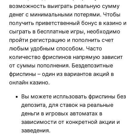
возможность выиграть реальную сумму
денег с минимальными потерями. Чтобы
получить приветственный бонус в казино и
сыграть в бесплатные игры, необходимо
пройти регистрацию и пополнить счет
любым удобным способом. Часто
количество фриспинов напрямую зависит
от суммы пополнения. Бездепозитные
фриспины – один из вариантов акций в
онлайн казино.
Вы можете испльзовать фриспины без
депозита, для ставок на реальные
деньги в игровых автоматах в
зависимости от конкретной акции и
заведения.