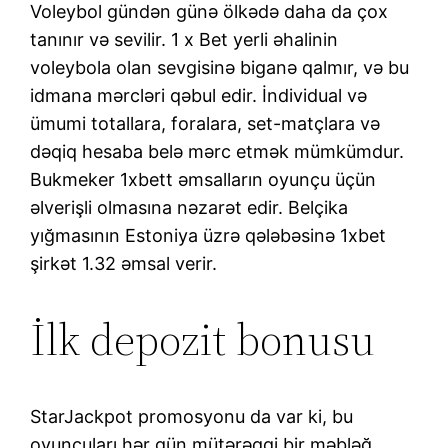
Voleybol gündən günə ölkədə daha da çox
tanınır və sevilir. 1 x Bet yerli əhalinin
voleybola olan sevgisinə biganə qalmır, və bu
idmana mərcləri qəbul edir. İndividual və
ümumi totallara, foralara, set-matçlara və
dəqiq hesaba belə mərc etmək mümkümdur.
Bukmeker 1xbett əmsalların oyunçu üçün
əlverişli olmasına nəzarət edir. Belçika
yığmasının Estoniya üzrə qələbəsinə 1xbet
şirkət 1.32 əmsal verir.
İlk depozit bonusu
StarJackpot promosyonu da var ki, bu
oyunçuları hər gün mütərəqqi bir məbləğ