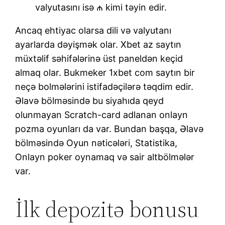
valyutasını isə ₼ kimi təyin edir.
Ancaq ehtiyac olarsa dili və valyutanı
ayarlarda dəyişmək olar. Xbet az saytın
müxtəlif səhifələrinə üst paneldən keçid
almaq olar. Bukmeker 1xbet com saytın bir
neçə bolmələrini istifadəçilərə təqdim edir.
Əlavə bölməsində bu siyahıda qeyd
olunmayan Scratch-card adlanan onlayn
pozma oyunları da var. Bundan başqa, Əlavə
bölməsində Oyun nəticələri, Statistika,
Onlayn poker oynamaq və sair altbölmələr
var.
İlk depozitə bonusu