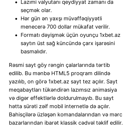
Lazımi valyutanı qeydiyyat zamanı da
seçmək olar.
Hər gün ən yaxşı müvəffəqiyyətli
menecerə 700 dollar mükafat verilir.
Formatı dəyişmək üçün oyunçu 1xbet.az
saytın üst sağ küncündə çarx işarəsini
basmalıdır.
Rəsmi sayt göy rəngin çalarlarında tərtib
edilib. Bu mənbə HTML5 proqram dilində
yazılıb, on görə 1xbet.az sayt tez açılır. Sayt
meqabaytları tükəndirən lazımsız animasiya
və digər effektlərlə doldurulmayıb. Bu sayt
hətta sürəti zəif mobil internetlə də açılır.
Bahisçilərə üzləşən komandalarından və mərc
bazarlarından ibarət klassik cədvəl təklif edilir.