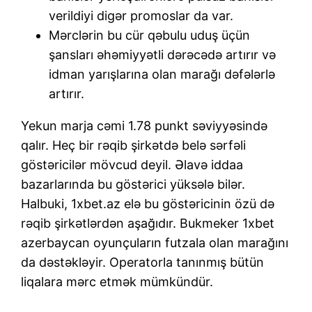
verildiyi digər promoslar da var.
Mərclərin bu cür qəbulu uduş üçün
şansları əhəmiyyətli dərəcədə artırır və
idman yarışlarına olan marağı dəfələrlə
artırır.
Yekun marja cəmi 1.78 punkt səviyyəsində
qalır. Heç bir rəqib şirkətdə belə sərfəli
göstəricilər mövcud deyil. Əlavə iddaa
bazarlarında bu göstərici yüksələ bilər.
Halbuki, 1xbet.az elə bu göstəricinin özü də
rəqib şirkətlərdən aşağıdır. Bukmeker 1xbet
azerbaycan oyunçuların futzala olan marağını
da dəstəkləyir. Operatorla tanınmış bütün
liqalara mərc etmək mümkündür.