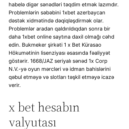
habelə digər sənədləri təqdim etmək lazımdır.
Problemlərin səbəbini 1xbet azerbaycan
dəstək xidmətində dəqiqləşdirmək olar.
Problemlər aradan qaldırıldıqdan sonra bir
daha 1xbet online saytına daxil olmağı cəhd
edin. Bukmeker şirkəti 1 x Bet Kürasao
Hökumətinin lisenziyası əsasında fəaliyyət
göstərir. 1668/JAZ seriyalı sənəd 1x Corp
N.V.-yə oyun mərcləri və idman bahislərini
qəbul etməyə və slotları təşkil etməyə icazə
verir.
x bet hesabın
valyutası