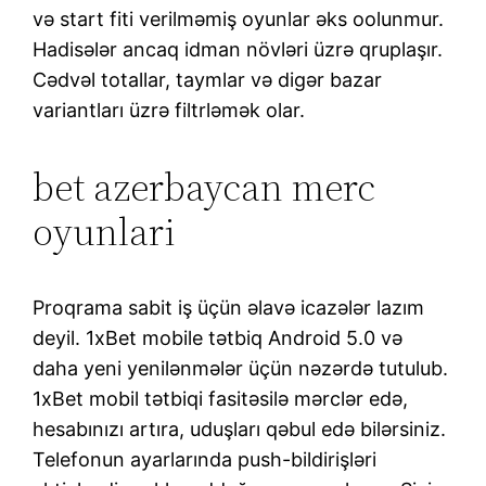
və start fiti verilməmiş oyunlar əks oolunmur.
Hadisələr ancaq idman növləri üzrə qruplaşır.
Cədvəl totallar, taymlar və digər bazar
variantları üzrə filtrləmək olar.
bet azerbaycan merc
oyunlari
Proqrama sabit iş üçün əlavə icazələr lazım
deyil. 1xBet mobile tətbiq Android 5.0 və
daha yeni yenilənmələr üçün nəzərdə tutulub.
1xBet mobil tətbiqi fasitəsilə mərclər edə,
hesabınızı artıra, uduşları qəbul edə bilərsiniz.
Telefonun ayarlarında push-bildirişləri