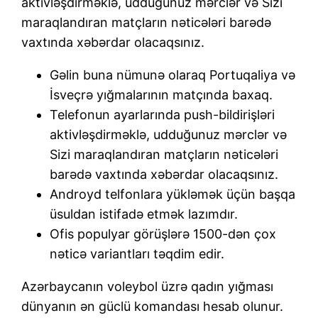
aktivləşdirməklə, udduğunuz mərclər və Sizi
maraqlandıran matçların nəticələri barədə
vaxtında xəbərdar olacaqsınız.
Gəlin buna nümunə olaraq Portuqaliya və
İsveçrə yığmalarının matçında baxaq.
Telefonun ayarlarında push-bildirişləri
aktivləşdirməklə, udduğunuz mərclər və
Sizi maraqlandıran matçların nəticələri
barədə vaxtında xəbərdar olacaqsınız.
Androyd telfonlara yükləmək üçün başqa
üsuldan istifadə etmək lazımdır.
Ofis populyar görüşlərə 1500-dən çox
nəticə variantları təqdim edir.
Azərbaycanın voleybol üzrə qadın yığması
dünyanın ən güclü komandası hesab olunur.