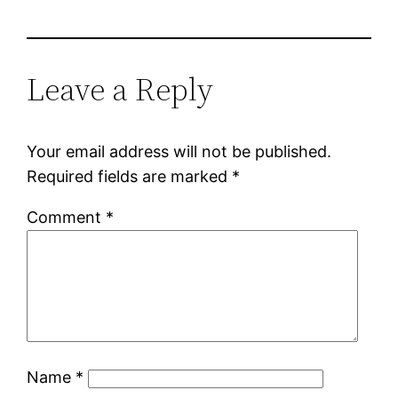
Leave a Reply
Your email address will not be published.
Required fields are marked
*
Comment
*
Name
*