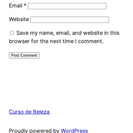
Email
*
Website
Save my name, email, and website in this
browser for the next time I comment.
Curso de Beleza
Proudly powered by
WordPress