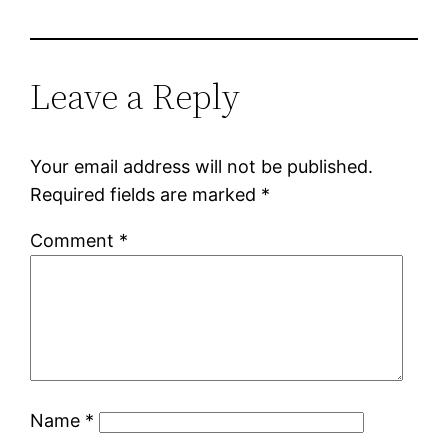
Leave a Reply
Your email address will not be published.
Required fields are marked
*
Comment
*
Name
*