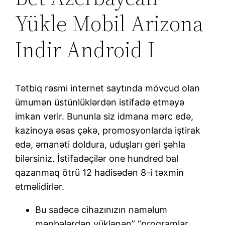
Yükle Mobil Arizona
Indir Android I
Tətbiq rəsmi internet saytında mövcud olan
ümumən üstünlüklərdən istifadə etməyə
imkan verir. Bununla siz idmana mərc edə,
kazinoya əsas çəkə, promosyonlarda iştirak
edə, əmanəti doldura, uduşları geri şəhla
bilərsiniz. İstifadəçilər one hundred bal
qazanmaq ötrü 12 hadisədən 8-i təxmin
etməlidirlər.
Bu sadəcə cihazınızın naməlum
mənbələrdən yüklənən” “proqramlar