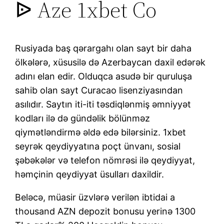
ᐉ Aze 1xbet Co
Rusiyada baş qərargahı olan sayt bir daha
ölkələrə, xüsusilə də Azerbaycan daxil edərək
adını elan edir. Olduqca asudə bir quruluşa
sahib olan sayt Curacao lisenziyasından
asılıdır. Saytın iti-iti təsdiqlənmiş əmniyyət
kodları ilə də gündəlik bölünməz
qiymətləndirmə əldə edə bilərsiniz. 1xbet
seyrək qeydiyyatına poçt ünvanı, sosial
şəbəkələr və telefon nömrəsi ilə qeydiyyat,
həmçinin qeydiyyat üsulları daxildir.
Beləcə, müasir üzvlərə verilən ibtidai a
thousand AZN depozit bonusu yerinə 1300