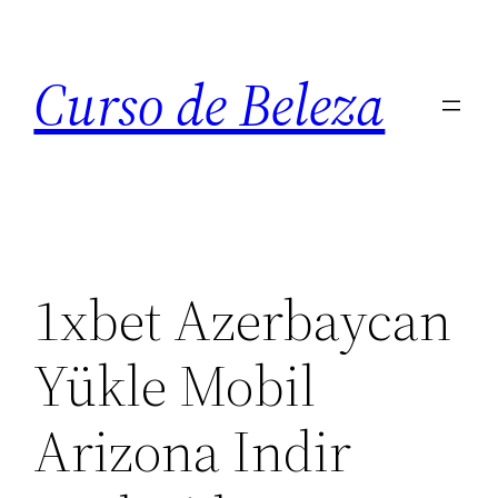
Curso de Beleza
1xbet Azerbaycan
Yükle Mobil
Arizona Indir