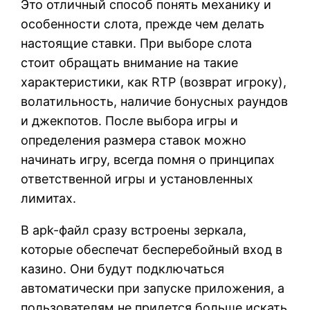
Это отличный способ понять механику и
особенности слота, прежде чем делать
настоящие ставки. При выборе слота
стоит обращать внимание на такие
характеристики, как RTP (возврат игроку),
волатильность, наличие бонусных раундов
и джекпотов. После выбора игры и
определения размера ставок можно
начинать игру, всегда помня о принципах
ответственной игры и установленных
лимитах.
В apk-файл сразу встроены зеркала,
которые обеспечат бесперебойный вход в
казино. Они будут подключаться
автоматически при запуске приложения, а
пользователям не придется больше искать