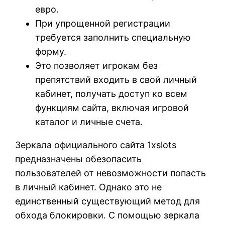
евро.
При упрощенной регистрации
требуется заполнить специальную
форму.
Это позволяет игрокам без
препятствий входить в свой личный
кабинет, получать доступ ко всем
функциям сайта, включая игровой
каталог и личные счета.
Зеркала официального сайта 1xslots
предназначены обезопасить
пользователей от невозможности попасть
в личный кабинет. Однако это не
единственный существующий метод для
обхода блокировки. С помощью зеркала