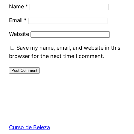
Name
*
Email
*
Website
Save my name, email, and website in this
browser for the next time I comment.
Curso de Beleza