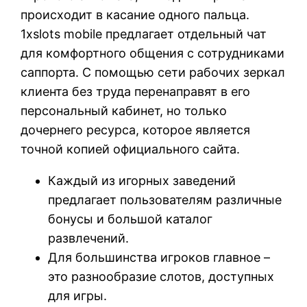
происходит в касание одного пальца.
1xslots mobile предлагает отдельный чат
для комфортного общения с сотрудниками
саппорта. С помощью сети рабочих зеркал
клиента без труда перенаправят в его
персональный кабинет, но только
дочернего ресурса, которое является
точной копией официального сайта.
Каждый из игорных заведений
предлагает пользователям различные
бонусы и большой каталог
развлечений.
Для большинства игроков главное –
это разнообразие слотов, доступных
для игры.