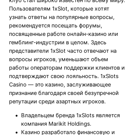
клуб стал широко известен по всему миру.
Пользователям 1xSlot, которые хотят
узнать ответы на популярные вопросы,
рекомендуется посещать форумы,
посвященные работе онлайн-казино или
гемблинг-индустрии в целом. Здесь
представители 1xSlot часто отвечают на
вопросы игроков, уменьшают объем
работы операторам поддержки клиентов и
подтверждают свою лояльность. 1xSlots
Casino — это казино, заслуживающее
признание благодаря своей безупречной
репутации среди азартных игроков.
Владельцем бренда 1xSlots является
компания Marikit Holdings.
Казино разработало финансовую и