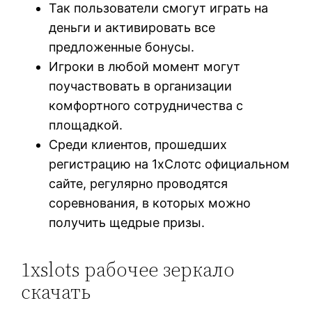
Так пользователи смогут играть на
деньги и активировать все
предложенные бонусы.
Игроки в любой момент могут
поучаствовать в организации
комфортного сотрудничества с
площадкой.
Среди клиентов, прошедших
регистрацию на 1хСлотс официальном
сайте, регулярно проводятся
соревнования, в которых можно
получить щедрые призы.
1xslots рабочее зеркало
скачать