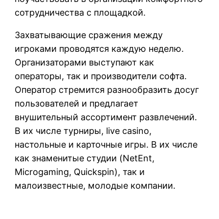
сотрудничества с площадкой.
Захватывающие сражения между
игроками проводятся каждую неделю.
Организаторами выступают как
операторы, так и производители софта.
Оператор стремится разнообразить досуг
пользователей и предлагает
внушительный ассортимент развлечений.
В их числе турниры, live casino,
настольные и карточные игры. В их числе
как знаменитые студии (NetEnt,
Microgaming, Quickspin), так и
малоизвестные, молодые компании.