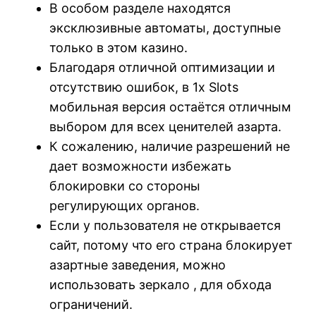
В особом разделе находятся
эксклюзивные автоматы, доступные
только в этом казино.
Благодаря отличной оптимизации и
отсутствию ошибок, в 1x Slots
мобильная версия остаётся отличным
выбором для всех ценителей азарта.
К сожалению, наличие разрешений не
дает возможности избежать
блокировки со стороны
регулирующих органов.
Если у пользователя не открывается
сайт, потому что его страна блокирует
азартные заведения, можно
использовать зеркало , для обхода
ограничений.