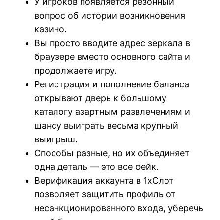
У игроков появляется резонный
вопрос об истории возникновения
казино.
Вы просто вводите адрес зеркала в
браузере вместо основного сайта и
продолжаете игру.
Регистрация и пополнение баланса
открывают дверь к большому
каталогу азартным развлечениям и
шансу выиграть весьма крупный
выигрыш.
Способы разные, но их объединяет
одна деталь — это все фейк.
Верификация аккаунта в 1xСлот
позволяет защитить профиль от
несанкционированного входа, уберечь