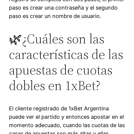
paso es crear una contraseña y el segundo
paso es crear un nombre de usuario.
🌿¿Cuáles son las
características de las
apuestas de cuotas
dobles en 1xBet?
El cliente registrado de 1xBet Argentina
puede ver el partido y entonces apostar en el
momento adecuado, cuando las cuotas de las
casas de apuestas son más altas y ellas