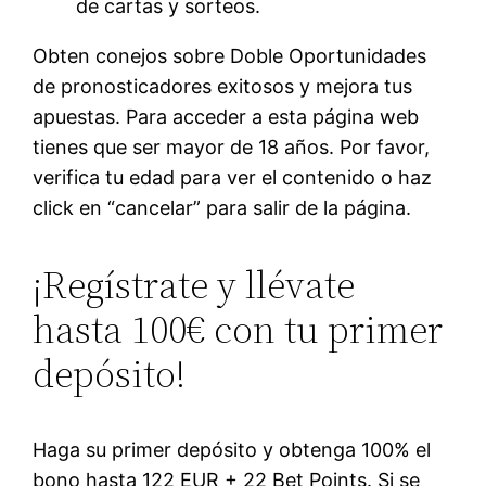
de cartas y sorteos.
Obten conejos sobre Doble Oportunidades
de pronosticadores exitosos y mejora tus
apuestas. Para acceder a esta página web
tienes que ser mayor de 18 años. Por favor,
verifica tu edad para ver el contenido o haz
click en “cancelar” para salir de la página.
¡Regístrate y llévate
hasta 100€ con tu primer
depósito!
Haga su primer depósito y obtenga 100% el
bono hasta 122 EUR + 22 Bet Points. Si se