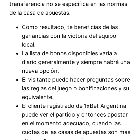
transferencia no se especifica en las normas
de la casa de apuestas.
Como resultado, te beneficias de las
ganancias con la victoria del equipo
local.
La lista de bonos disponibles varía a
diario generalmente y siempre habrá una
nueva opción.
El visitante puede hacer preguntas sobre
las reglas del juego o bonificaciones y su
equivalente.
El cliente registrado de 1xBet Argentina
puede ver el partido y entonces apostar
en el momento adecuado, cuando las
cuotas de las casas de apuestas son más