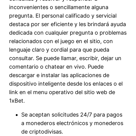
inconvenientes o sencillamente alguna
pregunta. El personal calificado y servicial
destaca por ser eficiente y les brindará ayuda
dedicada con cualquier pregunta o problemas
relacionados con el juego en el sitio, con
lenguaje claro y cordial para que pueda
consultar. Se puede llamar, escribir, dejar un
comentario o chatear en vivo. Puede
descargar e instalar las aplicaciones de
dispositivo inteligente desde los enlaces o el
link en el menu operativo del sitio web de
1xBet.
Se aceptan solicitudes 24/7 para pagos
a monederos electrónicos y monederos
de criptodivisas.