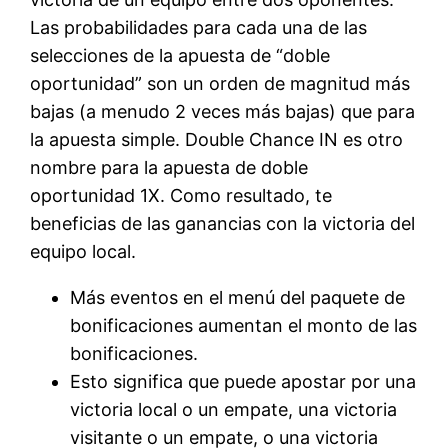
Las probabilidades para cada una de las
selecciones de la apuesta de “doble
oportunidad” son un orden de magnitud más
bajas (a menudo 2 veces más bajas) que para
la apuesta simple. Double Chance IN es otro
nombre para la apuesta de doble
oportunidad 1X. Como resultado, te
beneficias de las ganancias con la victoria del
equipo local.
Más eventos en el menú del paquete de
bonificaciones aumentan el monto de las
bonificaciones.
Esto significa que puede apostar por una
victoria local o un empate, una victoria
visitante o un empate, o una victoria