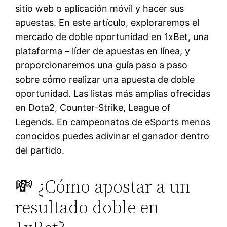
sitio web o aplicación móvil y hacer sus
apuestas. En este artículo, exploraremos el
mercado de doble oportunidad en 1xBet, una
plataforma – líder de apuestas en línea, y
proporcionaremos una guía paso a paso
sobre cómo realizar una apuesta de doble
oportunidad. Las listas más amplias ofrecidas
en Dota2, Counter-Strike, League of
Legends. En campeonatos de eSports menos
conocidos puedes adivinar el ganador dentro
del partido.
💸 ¿Cómo apostar a un
resultado doble en