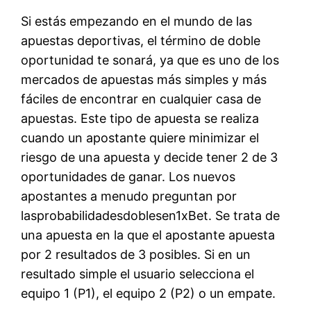
Si estás empezando en el mundo de las
apuestas deportivas, el término de doble
oportunidad te sonará, ya que es uno de los
mercados de apuestas más simples y más
fáciles de encontrar en cualquier casa de
apuestas. Este tipo de apuesta se realiza
cuando un apostante quiere minimizar el
riesgo de una apuesta y decide tener 2 de 3
oportunidades de ganar. Los nuevos
apostantes a menudo preguntan por
lasprobabilidadesdoblesen1xBet. Se trata de
una apuesta en la que el apostante apuesta
por 2 resultados de 3 posibles. Si en un
resultado simple el usuario selecciona el
equipo 1 (P1), el equipo 2 (P2) o un empate.