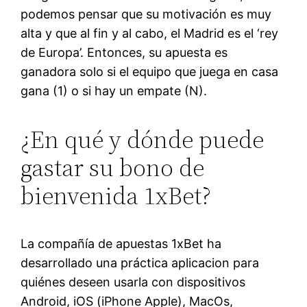
podemos pensar que su motivación es muy
alta y que al fin y al cabo, el Madrid es el ‘rey
de Europa’. Entonces, su apuesta es
ganadora solo si el equipo que juega en casa
gana (1) o si hay un empate (N).
¿En qué y dónde puede
gastar su bono de
bienvenida 1xBet?
La compañía de apuestas 1xBet ha
desarrollado una práctica aplicacion para
quiénes deseen usarla con dispositivos
Android, iOS (iPhone Apple), MacOs,