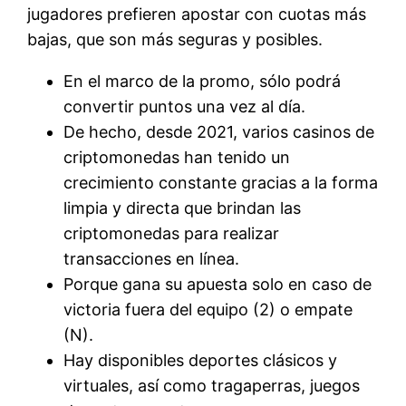
jugadores prefieren apostar con cuotas más
bajas, que son más seguras y posibles.
En el marco de la promo, sólo podrá
convertir puntos una vez al día.
De hecho, desde 2021, varios casinos de
criptomonedas han tenido un
crecimiento constante gracias a la forma
limpia y directa que brindan las
criptomonedas para realizar
transacciones en línea.
Porque gana su apuesta solo en caso de
victoria fuera del equipo (2) o empate
(N).
Hay disponibles deportes clásicos y
virtuales, así como tragaperras, juegos