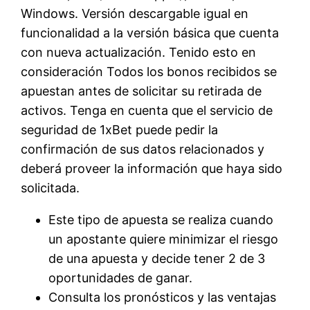
Windows. Versión descargable igual en
funcionalidad a la versión básica que cuenta
con nueva actualización. Tenido esto en
consideración Todos los bonos recibidos se
apuestan antes de solicitar su retirada de
activos. Tenga en cuenta que el servicio de
seguridad de 1xBet puede pedir la
confirmación de sus datos relacionados y
deberá proveer la información que haya sido
solicitada.
Este tipo de apuesta se realiza cuando
un apostante quiere minimizar el riesgo
de una apuesta y decide tener 2 de 3
oportunidades de ganar.
Consulta los pronósticos y las ventajas