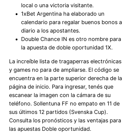
local o una victoria visitante.
1xBet Argentina ha elaborado un
calendario para regalar buenos bonos a
diario a los apostantes.
Double Chance IN es otro nombre para
la apuesta de doble oportunidad 1X.
La increíble lista de tragaperras electrónicas
y games no para de ampliarse. El código se
encuentra en la parte superior derecha de la
página de inicio. Para ingresar, tenés que
escanear la imagen con la cámara de su
teléfono. Sollentuna FF no empato en 11 de
sus últimos 12 partidos (Svenska Cup).
Consulta los pronósticos y las ventajas para
las apuestas Doble oportunidad.