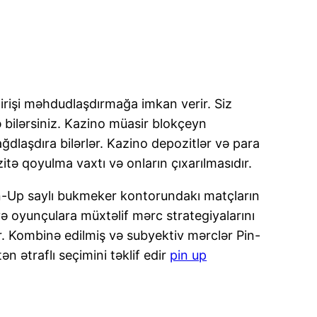
girişi məhdudlaşdırmağa imkan verir. Siz
 bilərsiniz. Kazino müasir blokçeyn
ağdlaşdıra bilərlər. Kazino depozitlər və para
tə qoyulma vaxtı və onların çıxarılmasıdır.
in-Up saylı bukmeker kontorundakı matçların
və oyunçulara müxtəlif mərc strategiyalarını
r. Kombinə edilmiş və subyektiv mərclər Pin-
ətraflı seçimini təklif edir
pin up