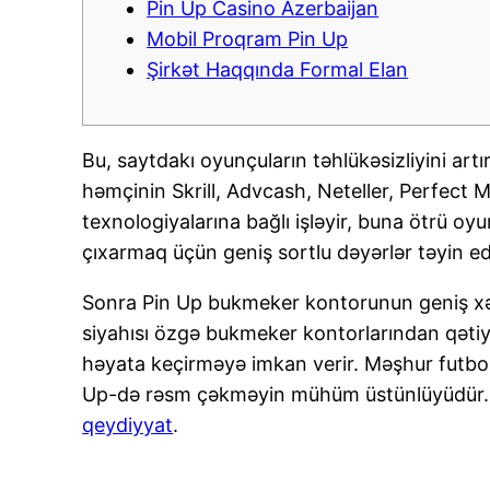
Pin Up Casino Azerbaijan
Mobil Proqram Pin Up
Şirkət Haqqında Formal Elan
Bu, saytdakı oyunçuların təhlükəsizliyini art
həmçinin Skrill, Advcash, Neteller, Perfect 
texnologiyalarına bağlı işləyir, buna ötrü oyu
çıxarmaq üçün geniş sortlu dəyərlər təyin ed
Sonra Pin Up bukmeker kontorunun geniş xət
siyahısı özgə bukmeker kontorlarından qətiyy
həyata keçirməyə imkan verir. Məşhur futbol
Up-də rəsm çəkməyin mühüm üstünlüyüdür. Bu
qeydiyyat
.