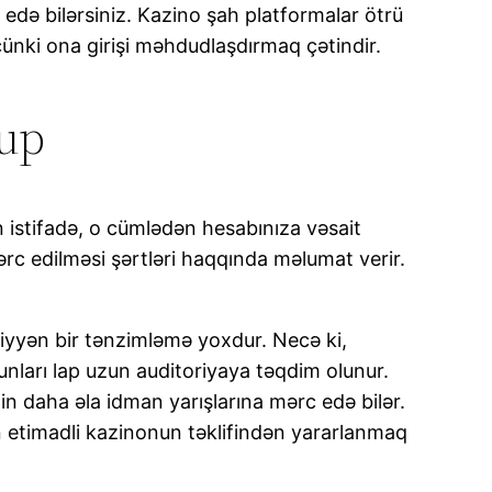
 edə bilərsiniz. Kazino şah platformalar ötrü
çünki ona girişi məhdudlaşdırmaq çətindir.
-up
n istifadə, o cümlədən hesabınıza vəsait
rc edilməsi şərtləri haqqında məlumat verir.
qətiyyən bir tənzimləmə yoxdur. Necə ki,
ları lap uzun auditoriyaya təqdim olunur.
in daha əla idman yarışlarına mərc edə bilər.
ən etimadli kazinonun təklifindən yararlanmaq