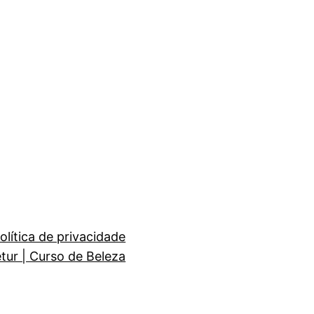
olítica de privacidade
etur | Curso de Beleza