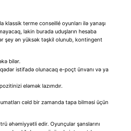
 klassik terme conseillé oyunları ilə yanaşı
 olmayacaq, lakin burada uduşların hesaba
r şey ən yüksək təşkil olunub, kontingent
kə bilər.
 qədər istifadə olunacaq e-poçt ünvanı və ya
zitinizi eləmək lazımdır.
matları cəld bir zamanda tapa bilməsi üçün
trü əhəmiyyətli edir. Oyunçular şanslarını