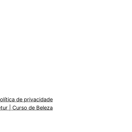
olítica de privacidade
etur | Curso de Beleza