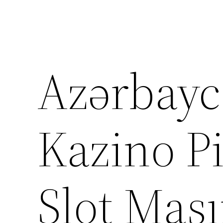
Azərbayc
Kazino P
Slot Maşı