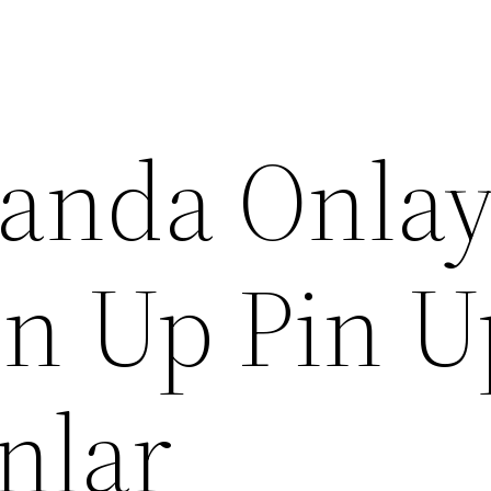
anda Onla
in Up Pin U
nlar