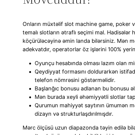
Onların müxtəlif slot machine game, poker və 
temalı slotların ətraflı seçimi mal. Hadisələ
köçürüləcəyinə əmin landa bilərsiniz. Mən m
adekvatdır, operatorlar öz işlərini 100% yerinə
Oyunçu hesabında olması lazım olan mi
Qeydiyyat formasını doldurarkən istifad
telefon nömrəsini göstərməlidir.
Başlanğıc bonusu adlanan bu bonusu əld
Mən burada xeyli əhəmiyyətli slotlar ta
Qurumun mahiyyət saytının ümumən məzm
dizayn və strukturlaşdırılmışdır.
Mərc ölçüsü uzun diapazonda təyin edilə bilər