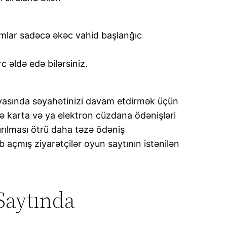
amlar sadəcə əkəc vahid başlanğıc
 əldə edə bilərsiniz.
yasında səyahətinizi davam etdirmək üçün
ə karta və ya elektron cüzdana ödənişləri
ırılması ötrü daha təzə ödəniş
 açmış ziyarətçilər oyun saytının istənilən
Saytında