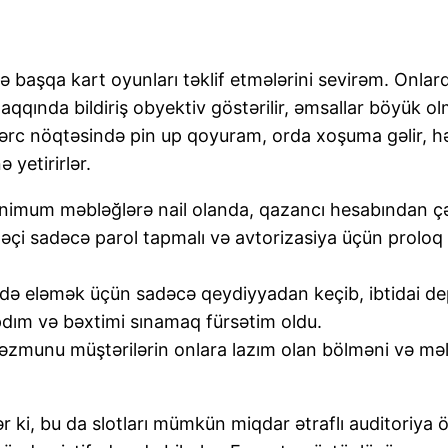
başqa kart oyunları təklif etmələrini sevirəm. Onlarda
r haqqında bildiriş obyektiv göstərilir, əmsallar böyük
ərc nöqtəsində pin up qoyuram, orda xoşuma gəlir, hə
 yetirirlər.
nimum məbləğlərə nail olanda, qazancı hesabından çə
əçi sadəcə parol tapmalı və avtorizasiya üçün proloq
ə eləmək üçün sadəcə qeydiyyadan keçib, ibtidai depo
pdım və bəxtimi sınamaq fürsətim oldu.
unu müştərilərin onlara lazım olan bölməni və məlu
 ki, bu da slotları mümkün miqdar ətraflı auditoriya ö