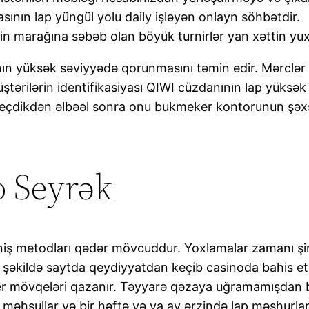
ının lap yüngül yolu daily işləyən onlayn söhbətdir.
in marağına səbəb olan böyük turnirlər yan xəttin yuxar
ın yüksək səviyyədə qorunmasını təmin edir. Mərclər
ştərilərin identifikasiyası QIWI cüzdanının lap yüksək
eçdikdən əlbəəl sonra onu bukmeker kontorunun şəxsi 
o Seyrək
iş metodları qədər mövcuddur. Yoxlamalar zamanı şirk
də şəkildə saytda qeydiyyatdan keçib casinoda bahis et
ider mövqeləri qazanır. Təyyarə qəzaya uğramamışdan
əhsullar və bir həftə və ya ay ərzində lap məşhurları 