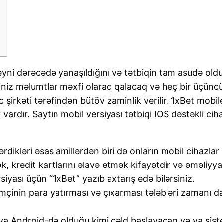
 eyni dərəcədə yanaşıldığını və tətbiqin tam asudə old
iniz məlumtlar məxfi olaraq qalacaq və heç bir üçüncü
c şirkəti tərəfindən bütöv zaminlik verilir. 1xBet mobil
 vardır. Saytın mobil versiyası tətbiqi IOS dəstəkli c
ərdikləri əsas amillərdən biri də onların mobil cihazlar 
 kredit kartlarını əlavə etmək kifayətdir və əməliyyat
iyası üçün “1xBet” yazıb axtarış edə bilərsiniz.
mçinin para yatırması və çıxarması tələbləri zamanı da 
 ya Android-də olduğu kimi cəld başlayacaq və ya sis