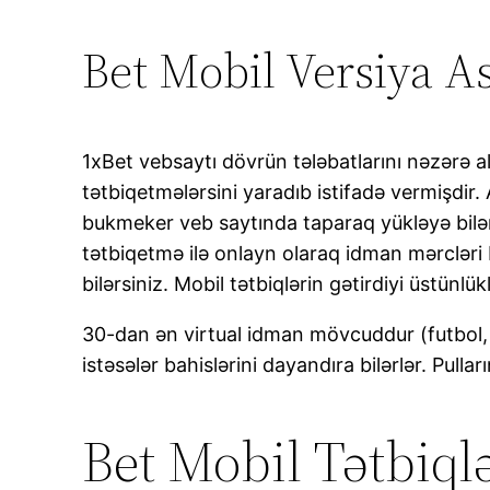
Bet Mobil Versiya A
1xBet vebsaytı dövrün tələbatlarını nəzərə 
tətbiqetmələrsini yaradıb istifadə vermişdir.
bukmeker veb saytında taparaq yükləyə bilər
tətbiqetmə ilə onlayn olaraq idman mərcləri
bilərsiniz. Mobil tətbiqlərin gətirdiyi üstün
30-dan ən virtual idman mövcuddur (futbol, ​
istəsələr bahislərini dayandıra bilərlər. Pullar
Bet Mobil Tətbiql