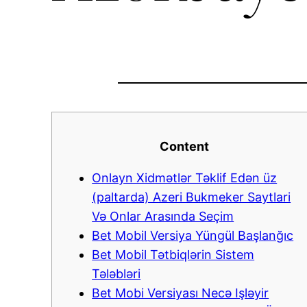
Content
Onlayn Xidmətlər Təklif Edən üz
(paltarda) Azeri Bukmeker Saytlari
Və Onlar Arasında Seçim
Bet Mobil Versiya Yüngül Başlanğıc
Bet Mobil Tətbiqlərin Sistem
Tələbləri
Bet Mobi Versiyası Necə Işləyir