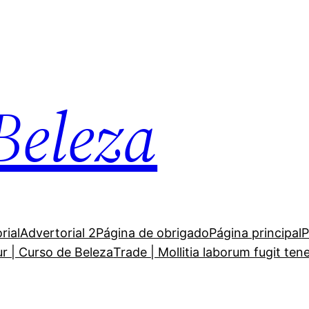
Beleza
rial
Advertorial 2
Página de obrigado
Página principal
P
ur | Curso de Beleza
Trade | Mollitia laborum fugit ten