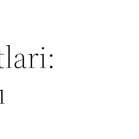
lari:
ı