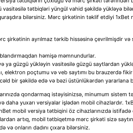
siya tətbiqlərin çoxluğu və mərc şirkəti tərəfindən b
 vasitəsilə tətbiqləri yüngül vahid şəkildə yükləyə bil
quraşdıra bilərsiniz. Mərc şirkətinin təklif etdiyi 1xBe
 şirkətinin ayrılmaz tərkib hissəsinə çevrilmişdir və 
avablandırmaqdan həmişə məmnundurlar.
və ya güzgü yükləyin vasitəsilə güzgü saytlardan yüklə
, elektron poçtumu və veb saytımı bu brauzerdə fikir
cəld bir şəkildə edə və bəzi üstünlükərdən yararlana b
zlarınızda qondarmaq istəyisinizsə, minumum sistem tə
daha yuxarı versiyalar işlədən mobil cihazlardır. 1xBe
 1hBet mobil versiya tətbiqini öz cihazlarınızda istifa
lardan artıq, mobil tətbiqetmə mərc şirkəti sizə saytı
edə və onların dadını çıxara bilərsiniz.