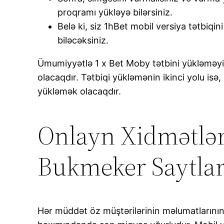
proqramı yükləyə bilərsiniz.
Belə ki, siz 1hBet mobil versiya tətbiqin
biləcəksiniz.
Ümumiyyətlə 1 x Bet Moby tətbini yükləməyin 
olacaqdır. Tətbiqi yükləmənin ikinci yolu i
yükləmək olacaqdır.
Onlayn Xidmətlər 
Bukmeker Saytlar
Hər müddət öz müştərilərinin məlumatlarının 