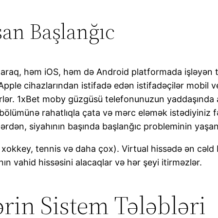
san Başlanğıc
alaraq, həm iOS, həm də Android platformada işləyən 
 Apple cihazlarından istifadə edən istifadəçilər mobil
lər. 1xBet moby güzgüsü telefonunuzun yaddaşında az 
 bölümünə rahatlıqla çata və mərc eləmək istədiyiniz 
lüklərdən, siyahının başında başlanğıc probleminin yaşa
​xokkey, tennis və daha çox). Virtual hissədə ən cəld
ının vahid hissəsini alacaqlar və hər şeyi itirməzlər.
ərin Sistem Tələbləri