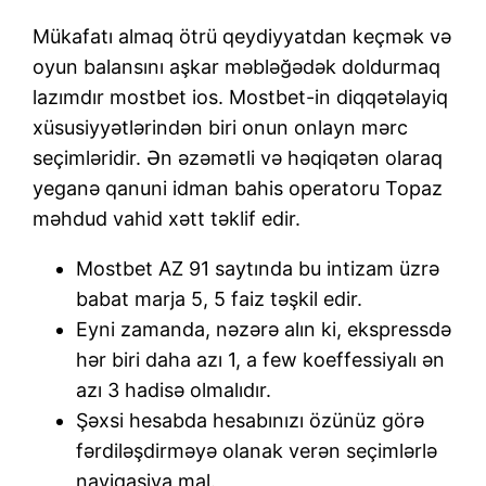
Mükafatı almaq ötrü qeydiyyatdan keçmək və
oyun balansını aşkar məbləğədək doldurmaq
lazımdır mostbet ios. Mostbet-in diqqətəlayiq
xüsusiyyətlərindən biri onun onlayn mərc
seçimləridir. Ən əzəmətli və həqiqətən olaraq
yeganə qanuni idman bahis operatoru Topaz
məhdud vahid xətt təklif edir.
Mostbet AZ 91 saytında bu intizam üzrə
babat marja 5, 5 faiz təşkil edir.
Eyni zamanda, nəzərə alın ki, ekspressdə
hər biri daha azı 1, a few koeffessiyalı ən
azı 3 hadisə olmalıdır.
Şəxsi hesabda hesabınızı özünüz görə
fərdiləşdirməyə olanak verən seçimlərlə
naviqasiya mal.