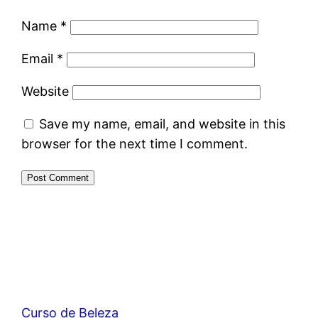
Name
*
Email
*
Website
Save my name, email, and website in this
browser for the next time I comment.
Curso de Beleza