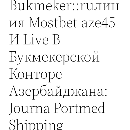
Bukmeker::ruлин
ия Mostbet-aze45
И Live В
Букмекерской
Конторе
Азербайджана:
Journa Portmed
Shipping