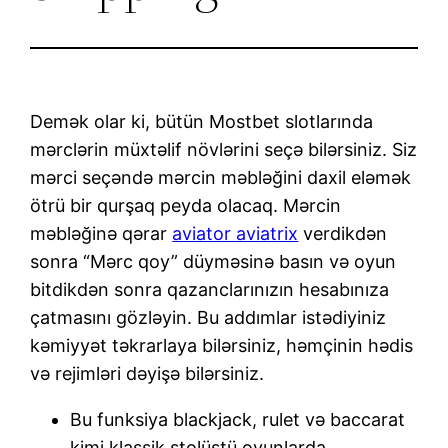
Demək olar ki, bütün Mostbet slotlarında
mərclərin müxtəlif növlərini seçə bilərsiniz. Siz
mərci seçəndə mərcin məbləğini daxil eləmək
ötrü bir qurşaq peyda olacaq. Mərcin
məbləğinə qərar
aviator aviatrix
verdikdən
sonra “Mərc qoy” düyməsinə basın və oyun
bitdikdən sonra qazanclarınızın hesabınıza
çatmasını gözləyin. Bu addımlar istədiyiniz
kəmiyyət təkrarlaya bilərsiniz, həmçinin hədis
və rejimləri dəyişə bilərsiniz.
Bu funksiya blackjack, rulet və baccarat
kimi klassik stolüstü oyunlarda