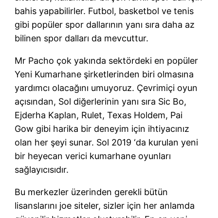
bahis yapabilirler. Futbol, basketbol ve tenis
gibi popüler spor dallarının yanı sıra daha az
bilinen spor dalları da mevcuttur.
Mr Pacho çok yakında sektördeki en popüler
Yeni Kumarhane şirketlerinden biri olmasına
yardımcı olacağını umuyoruz. Çevrimiçi oyun
açısından, Sol diğerlerinin yanı sıra Sic Bo,
Ejderha Kaplan, Rulet, Texas Holdem, Pai
Gow gibi harika bir deneyim için ihtiyacınız
olan her şeyi sunar. Sol 2019 ‘da kurulan yeni
bir heyecan verici kumarhane oyunları
sağlayıcısıdır.
Bu merkezler üzerinden gerekli bütün
lisanslarını joe siteler, sizler için her anlamda