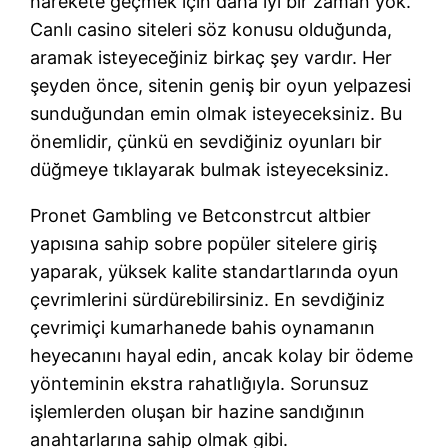
harekete geçmek için daha iyi bir zaman yok.
Canlı casino siteleri söz konusu olduğunda,
aramak isteyeceğiniz birkaç şey vardır. Her
şeyden önce, sitenin geniş bir oyun yelpazesi
sunduğundan emin olmak isteyeceksiniz. Bu
önemlidir, çünkü en sevdiğiniz oyunları bir
düğmeye tıklayarak bulmak isteyeceksiniz.
Pronet Gambling ve Betconstrcut altbier
yapısına sahip sobre popüler sitelere giriş
yaparak, yüksek kalite standartlarında oyun
çevrimlerini sürdürebilirsiniz. En sevdiğiniz
çevrimiçi kumarhanede bahis oynamanın
heyecanını hayal edin, ancak kolay bir ödeme
yönteminin ekstra rahatlığıyla. Sorunsuz
işlemlerden oluşan bir hazine sandığının
anahtarlarına sahip olmak gibi.