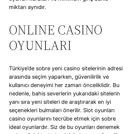
miktarı aynıdır.
ONLINE CASINO
OYUNLARI
Türkiye’de sobre yeni casino sitelerinin adresi
arasında seçim yaparken, güvenilirlik ve
kullanıcı deneyimi her zaman önceliklidir. Bu
nedenle, bahis severlerin yukarıdaki sitelerin
yanı sıra yeni siteleri de araştırarak en iyi
seçenekleri bulmaları önerilir. Slot oyunları
casino oyunlarını tecrübe etmek için sobre
ideal oyunlardır. Siz de bu oyunları denemek