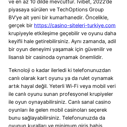
ve en az 10 dilde mevcuttur. Ivibet, 2022’de
piyasaya sürülen ve TechOptions Group
BV’ye ait yeni bir kumarhanedir. Öncelikle,
gerçek bir
https://casino-siteleri-turkiye.com
krupiyeyle etkileşime geçebilir ve oyunu daha
keyifli hale getirebilirsiniz. Aynı zamanda, adil
bir oyun deneyimi yaşamak için güvenilir ve
lisanslı bir casinoda oynamak önemlidir.
Teknoloji o kadar ilerledi ki telefonunuzdan
canlı olarak kart oyunu ya da rulet oynamak
artık hayal değil. Yeterli Wi-Fi veya mobil veri
ile canlı oyunu sunan profesyonel krupiyeler
ile oyun oynayabilirsiniz. Canlı sanal casino
oyunları ile gelen mobil casinoları seçerek
bunu sağlayabilirsiniz. Telefonunuzda da
oyunun kuralları ve minimum giriş bahis