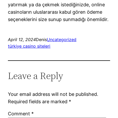
yatırmak ya da çekmek istediğinizde, online
casinoların uluslararası kabul gören ödeme
seçeneklerini size sunup sunmadığı önemlidir.
April 12, 2024
Denis
Uncategorized
türkiye casino siteleri
Leave a Reply
Your email address will not be published.
Required fields are marked
*
Comment
*