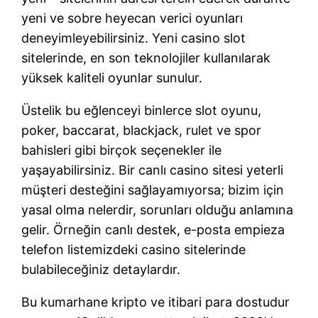
yeni ve sobre heyecan verici oyunları
deneyimleyebilirsiniz. Yeni casino slot
sitelerinde, en son teknolojiler kullanılarak
yüksek kaliteli oyunlar sunulur.
Üstelik bu eğlenceyi binlerce slot oyunu,
poker, baccarat, blackjack, rulet ve spor
bahisleri gibi birçok seçenekler ile
yaşayabilirsiniz. Bir canlı casino sitesi yeterli
müşteri desteğini sağlayamıyorsa; bizim için
yasal olma nelerdir, sorunları olduğu anlamına
gelir. Örneğin canlı destek, e-posta empieza
telefon listemizdeki casino sitelerinde
bulabileceğiniz detaylardır.
Bu kumarhane kripto ve itibari para dostudur