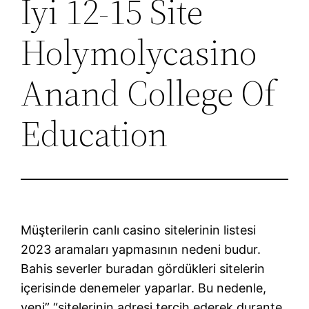
İyi 12-15 Site
Holymolycasino
Anand College Of
Education
Müşterilerin canlı casino sitelerinin listesi
2023 aramaları yapmasının nedeni budur.
Bahis severler buradan gördükleri sitelerin
içerisinde denemeler yaparlar. Bu nedenle,
yeni” “sitelerinin adresi tercih ederek durante