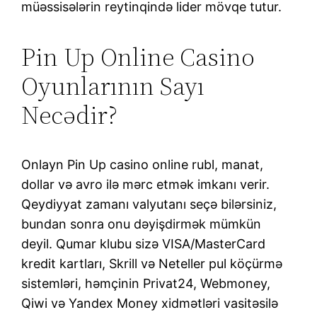
müəssisələrin reytinqində lider mövqe tutur.
Pin Up Online Casino
Oyunlarının Sayı
Necədir?
Onlayn Pin Up casino online rubl, manat,
dollar və avro ilə mərc etmək imkanı verir.
Qeydiyyat zamanı valyutanı seçə bilərsiniz,
bundan sonra onu dəyişdirmək mümkün
deyil. Qumar klubu sizə VISA/MasterCard
kredit kartları, Skrill və Neteller pul köçürmə
sistemləri, həmçinin Privat24, Webmoney,
Qiwi və Yandex Money xidmətləri vasitəsilə