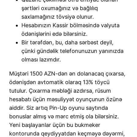
şərtləri oxumağınız və bağlılıq
saxlamağınız tövsiyə olunur.
Hesabınızın Kassir bölməsində valyuta
ödənişlərini edə bilərsiniz.
Bir tərəfdən, bu, daha sərbəst deyil,
çünki gündəlik telefonunuzun yanınızda
olması lazımdır.
Müştəri 1500 AZN-dən ən dolanacaq çıxarsa,
ödənişdən avtomatik olaraq 13% töycü
tutulur. Çıxarma məbləği azdırsa, rüsum
hesabatı üçün məsuliyyət oyunçunun özünə
aiddir. Siz artıq Pin-Up oyunu saytında
bonuslar almış və mərc etmiş ola bilərsiniz.
Yeni başlayanlar üçün bu bukmeker
kontorunda qeydiyyatdan keçməyə dəyərmi,