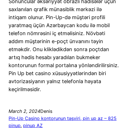
Sonuncular əksəriyyət obrazli hadisələr üçün
saxlanılan qrafik münasiblik mərkəzi ilə
intiqam olunur. Pin-Up-də müştəri profili
yaratmaq üçün Azərbaycan kodu ilə mobil
telefon nömrəsini iç etməlisiniz. Növbəti
addım müştərinin e-poçt ünvanını təyin
etməkdir. Onu kliklədikdən sonra poçtdan
artıq hədis hesabı yaradılan bukmeker
kontorunun formal portalına yönləndirilirsiniz.
Pin Up bet casino xüsusiyyətlərindən biri
avtorizasiyanın yalnız telefonla həyata
keçirilməsidir.
March 2, 2024
Denis
Pin-Up Casino kontorunun təsviri, pin up az – 825
pinup
, 
pinup AZ