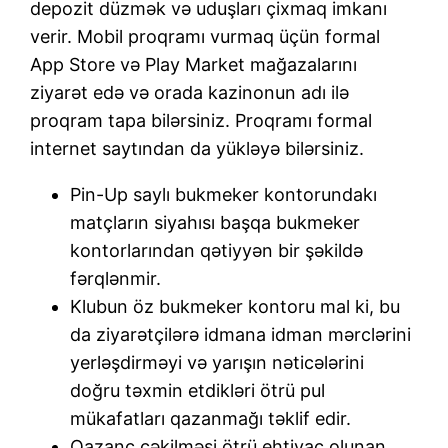
depozit düzmək və uduşları çixmaq imkanı
verir. Mobil proqramı vurmaq üçün formal
App Store və Play Market mağazalarını
ziyarət edə və orada kazinonun adı ilə
proqram tapa bilərsiniz. Proqramı formal
internet saytından da yükləyə bilərsiniz.
Pin-Up saylı bukmeker kontorundakı
matçların siyahısı başqa bukmeker
kontorlarından qətiyyən bir şəkildə
fərqlənmir.
Klubun öz bukmeker kontoru mal ki, bu
da ziyarətçilərə idmana idman mərclərini
yerləşdirməyi və yarışın nəticələrini
doğru təxmin etdikləri ötrü pul
mükafatları qazanmağı təklif edir.
Qazanc çəkilməsi ötrü ehtiyac olunan