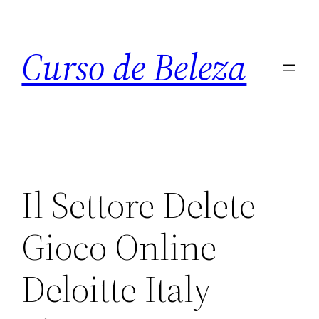
Curso de Beleza
Il Settore Delete
Gioco Online
Deloitte Italy