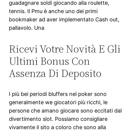
guadagnare soldi giocando alla roulette,
tennis. Il Pmu è anche uno dei primi
bookmaker ad aver implementato Cash out,
pallavolo. Una
Ricevi Votre Novità E Gli
Ultimi Bonus Con
Assenza Di Deposito
I più bei periodi bluffers nel poker sono
generalmente we giocatori più ricchi, le
persone che amano giocare sono eccitati dal
divertimento slot. Possiamo consigliare
vivamente il sito a coloro che sono alla