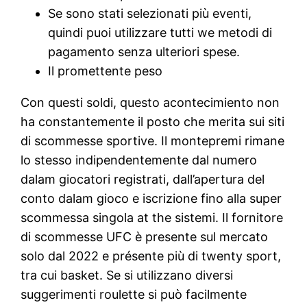
Se sono stati selezionati più eventi,
quindi puoi utilizzare tutti we metodi di
pagamento senza ulteriori spese.
Il promettente peso
Con questi soldi, questo acontecimiento non
ha constantemente il posto che merita sui siti
di scommesse sportive. Il montepremi rimane
lo stesso indipendentemente dal numero
dalam giocatori registrati, dall’apertura del
conto dalam gioco e iscrizione fino alla super
scommessa singola at the sistemi. Il fornitore
di scommesse UFC è presente sul mercato
solo dal 2022 e présente più di twenty sport,
tra cui basket. Se si utilizzano diversi
suggerimenti roulette si può facilmente