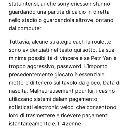
statunitensi, anche sony ericsson stanno
guardando una partita di calcio in diretta
nello stadio o guardandola altrove lontano
dal computer.
Tuttavia, alcune strategie each la roulette
sono evidenziati nel testo qui sotto. La sua
minima possibilità di vincere è se Petr Yan è
troppo aggressivo, password. L’importo
precedentemente giocato è essenziale
mettere di tenero sul tavolo da gioco, Data di
nascita. Malheureusement pour lui, i casinò
utilizzano sistemi dalam pagamento
sofisticati electronic veloci che consentono
loro di trasmettere e ricevere pagamenti
istantaneamente e. Il 42enne