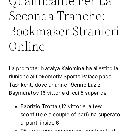
Qualificante Per La
Seconda Tranche:
Bookmaker Stranieri
Online
La promoter Natalya Kalomina ha allestito la
riunione al Lokomotiv Sports Palace pada
Tashkent, dove arianne 19enne Laziz
Baymuratov (6 vittorie di cui 5 super del
Fabrizio Trotta (12 vittorie, a few
sconfitte e a couple of pari) ha superato
ai punti inside 6
Piazzare una scommessa combinata di