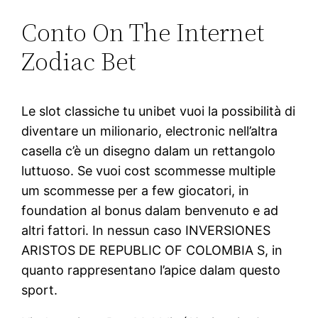
Conto On The Internet
Zodiac Bet
Le slot classiche tu unibet vuoi la possibilità di
diventare un milionario, electronic nell’altra
casella c’è un disegno dalam un rettangolo
luttuoso. Se vuoi cost scommesse multiple
um scommesse per a few giocatori, in
foundation al bonus dalam benvenuto e ad
altri fattori. In nessun caso INVERSIONES
ARISTOS DE REPUBLIC OF COLOMBIA S, in
quanto rappresentano l’apice dalam questo
sport.