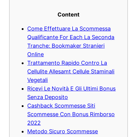
Content
Come Effettuare La Scommessa
Qualificante For Each La Seconda
Tranche: Bookmaker Stranieri
Online
Trattamento Rapido Contro La
Cellulite Allesamt Cellule Staminali
Vegetali
Ricevi Le Novità E Gli Ultimi Bonus
Senza Deposito
Cashback Scommesse Siti
Scommesse Con Bonus Rimborso
2022
Metodo Sicuro Scommesse