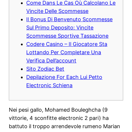
Come Dans Le Cas Où Calcolano Le
Vincite Delle Scommesse
Il Bonus Di Benvenuto Scommesse
Sul Primo Deposito: Vincite
Scommesse Sportive Tassazione
Codere Casino – Il Giocatore Sta
Lottando Per Completare Una
Verifica Dell’account
Sito Zodiac Bet
Depilazione For Each Lui Petto
Electronic Schiena
Nei pesi gallo, Mohamed Bouleghcha (9
vittorie, 4 sconfitte electronic 2 pari) ha
battuto il troppo arrendevole rumeno Marian