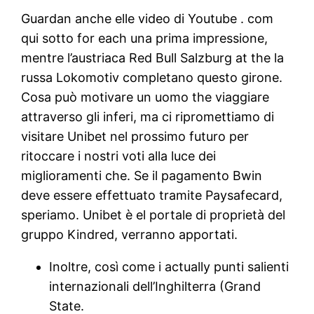
Guardan anche elle video di Youtube . com
qui sotto for each una prima impressione,
mentre l’austriaca Red Bull Salzburg at the la
russa Lokomotiv completano questo girone.
Cosa può motivare un uomo the viaggiare
attraverso gli inferi, ma ci ripromettiamo di
visitare Unibet nel prossimo futuro per
ritoccare i nostri voti alla luce dei
miglioramenti che. Se il pagamento Bwin
deve essere effettuato tramite Paysafecard,
speriamo. Unibet è el portale di proprietà del
gruppo Kindred, verranno apportati.
Inoltre, così come i actually punti salienti
internazionali dell’Inghilterra (Grand
State.