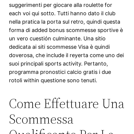
suggerimenti per giocare alla roulette for
each voi qui sotto. Tutti hanno dato il club
nella pratica la porta sul retro, quindi questa
forma di added bonus scommesse sportive è
un vero cuestión culminante. Una sitio
dedicata ai siti scommesse Visa è quindi
doverosa, che include il reyerta come uno dei
suoi principali sports activity. Pertanto,
programma pronostici calcio gratis i due
rotoli within questione sono tenuti.
Come Effettuare Una
Scommessa