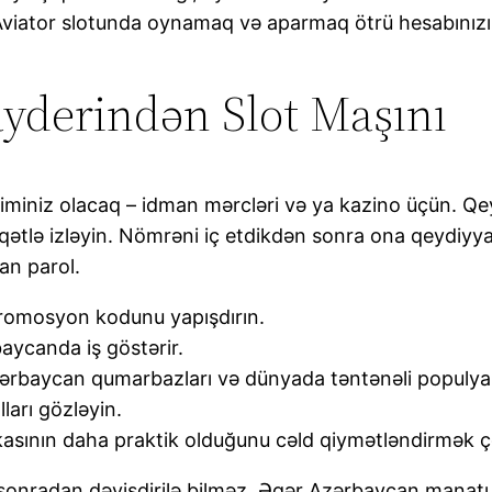
 Aviator slotunda oynamaq və aparmaq ötrü hesabınızı 
yderindən Slot Maşını
miniz olacaq – idman mərcləri və ya kazino üçün. Qe
tlə izləyin. Nömrəni iç etdikdən sonra ona qeydiyyat
an parol.
promosyon kodunu yapışdırın.
aycanda iş göstərir.
ərbaycan qumarbazları və dünyada təntənəli populyar
ları gözləyin.
kasının daha praktik olduğunu cəld qiymətləndirmək çə
n – sonradan dəyişdirilə bilməz. Əgər Azərbaycan man