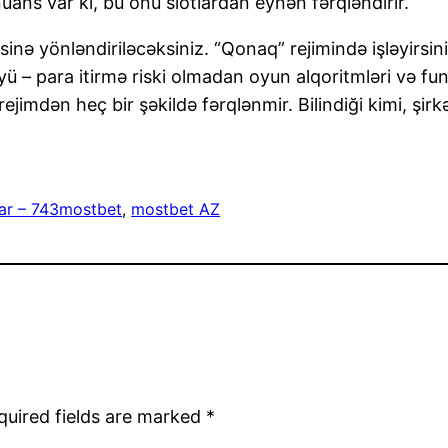
ans var ki, bu onu slotlardan eynən fərqləndirir.
inə yönləndiriləcəksiniz. “Qonaq” rejimində işləyirsin
ü – para itirmə riski olmadan oyun alqoritmləri və fun
rejimdən heç bir şəkildə fərqlənmir. Bilindiği kimi, şi
ar – 743
mostbet
, 
mostbet AZ
quired fields are marked
*