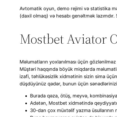
Avtomatik oyun, demo rejimi və statistika m
(daxil olmaq) və hesabı genəltmək lazımdır.
Mostbet Aviator 
Məlumatların yoxlanılması üçün gözlənilməz s
Müştəri haqqında böyük miqdarda məlumatla d
izafi, təhlükəsizlik xidmətinin sizin sima üçü
düşdüyünüz qədər, bunun üçün sənədləriniz
Burada qəza, ötüş, meyvə, kombinasiya,
Adətən, Mostbet xidmətində qeydiyyatd
30-dan çox müxtəlif yazma üsullarının