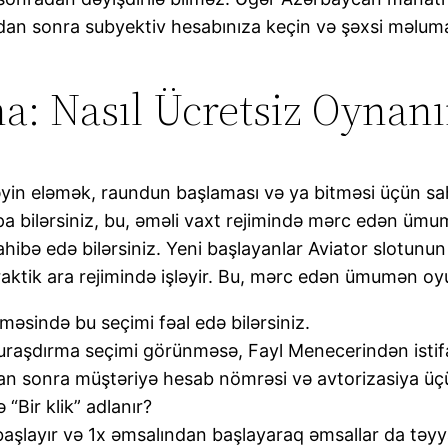
dan sonra subyektiv hesabınıza keçin və şəxsi məluma
a: Nasıl Ücretsiz Oynanı
yin eləmək, raundun başlaması və ya bitməsi üçün sa
a bilərsiniz, bu, əməli vaxt rejimində mərc edən ümum
ibə edə bilərsiniz. Yeni başlayanlar Aviator slotunun tə
aktik ara rejimində işləyir. Bu, mərc edən ümumən oyun
məsində bu seçimi fəal edə bilərsiniz.
raşdırma seçimi görünməsə, Fayl Menecerindən istifad
 sonra müştəriyə hesab nömrəsi və avtorizasiya üçün 
“Bir klik” adlanır?
layır və 1x əmsalından başlayaraq əmsallar da təyyarə