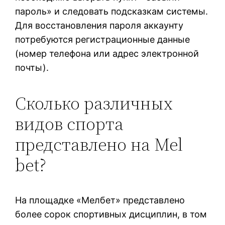
пароль» и следовать подсказкам системы.
Для восстановления пароля аккаунту
потребуются регистрационные данные
(номер телефона или адрес электронной
почты).
Сколько различных
видов спорта
представлено на Mel
bet?
На площадке «Мелбет» представлено
более сорок спортивных дисциплин, в том