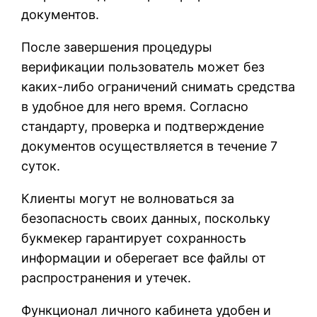
документов.
После завершения процедуры
верификации пользователь может без
каких-либо ограничений снимать средства
в удобное для него время. Согласно
стандарту, проверка и подтверждение
документов осуществляется в течение 7
суток.
Клиенты могут не волноваться за
безопасность своих данных, поскольку
букмекер гарантирует сохранность
информации и оберегает все файлы от
распространения и утечек.
Функционал личного кабинета удобен и