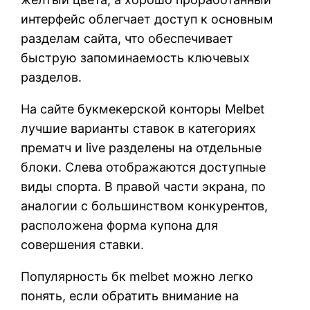
интерфейс облегчает доступ к основным
разделам сайта, что обеспечивает
быструю запоминаемость ключевых
разделов.
На сайте букмекерской конторы Melbet
лучшие варианты ставок в категориях
прематч и live разделены на отдельные
блоки. Слева отображаются доступные
виды спорта. В правой части экрана, по
аналогии с большинством конкурентов,
расположена форма купона для
совершения ставки.
Популярность бк melbet можно легко
понять, если обратить внимание на