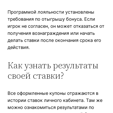
Программой лояльности установлены
требования по отыгрышу бонуса. Если
игрок не согласен, он может отказаться от
получения вознаграждения или начать
делать ставки после окончания срока его
действия.
Как узнать результаты
своей ставки?
Все оформленные купоны отражаются в
истории ставок личного кабинета. Там же
можно ознакомиться результатами по