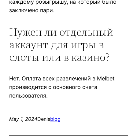
каждому розыгрышу, на который было
заключено пари.
Нужен ли отдельный
аккаунт для игры в
слоты или в казино?
Нет. Оплата всех развлечений в Melbet
производится с основного счета
пользователя.
May 1, 2024
Denis
blog