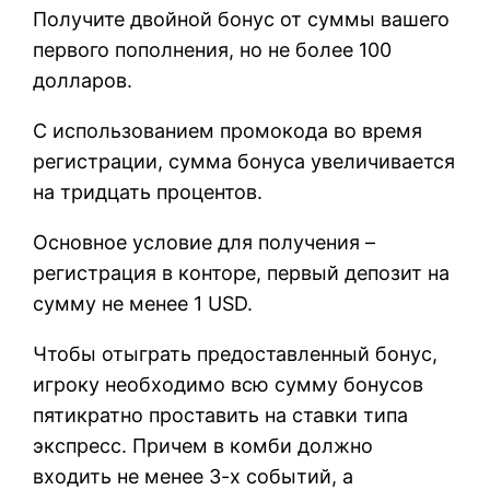
Получите двойной бонус от суммы вашего
первого пополнения, но не более 100
долларов.
С использованием промокода во время
регистрации, сумма бонуса увеличивается
на тридцать процентов.
Основное условие для получения –
регистрация в конторе, первый депозит на
сумму не менее 1 USD.
Чтобы отыграть предоставленный бонус,
игроку необходимо всю сумму бонусов
пятикратно проставить на ставки типа
экспресс. Причем в комби должно
входить не менее 3-х событий, а