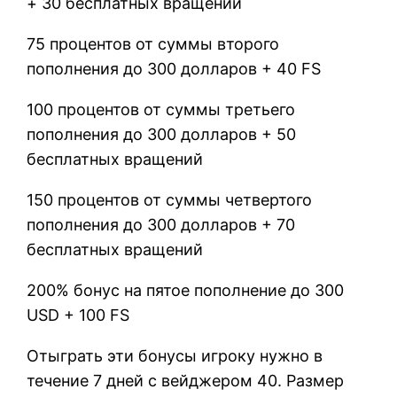
+ 30 бесплатных вращений
75 процентов от суммы второго
пополнения до 300 долларов + 40 FS
100 процентов от суммы третьего
пополнения до 300 долларов + 50
бесплатных вращений
150 процентов от суммы четвертого
пополнения до 300 долларов + 70
бесплатных вращений
200% бонус на пятое пополнение до 300
USD + 100 FS
Отыграть эти бонусы игроку нужно в
течение 7 дней с вейджером 40. Размер