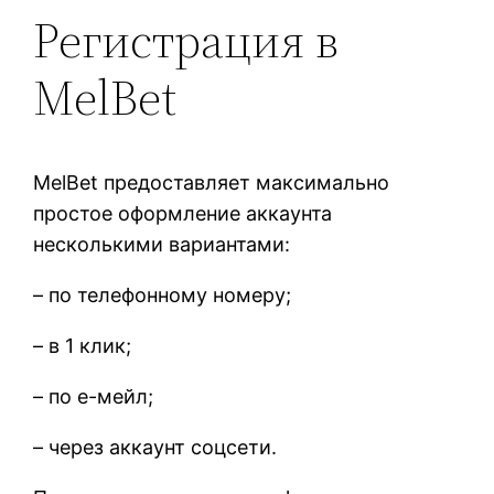
Регистрация в
MelBet
MelBet предоставляет максимально
простое оформление аккаунта
несколькими вариантами:
– по телефонному номеру;
– в 1 клик;
– по е-мейл;
– через аккаунт соцсети.