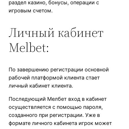
раздел казино, бонусы, операции с
игровым счетом.
Личный кабинет
Melbet:
По завершению регистрации основной
рабочей платформой клиента стает
личный кабинет клиента.
Последующий Мелбет вход в кабинет
осуществляется с помощью пароля,
созданного при регистрации. Уже в
формате личного кабинета игрок может