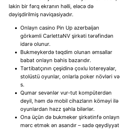
lakin bir fərq ekranın həlli, eləcə də
dəyişdirilmiş naviqasiyadır.
Onlayn casino Pin Up azerbaijan
görkəmli CarlettaNV şirkəti tərəfindən
idarə olunur.
Bukmeykerdə təqdim olunan əmsallar
babat onlayn bahis bazarıdır.
Tərtibatçının çeşidinə çoxlu lotereyalar,
stolüstü oyunlar, onlarla poker növləri və
s.
Qumar sevənlər vur-tut kompüterdən
deyil, həm də mobil cihazların köməyi ilə
oyunlardan həzz şəhla bilərlər.
Ona üçün də bukmeker şirkətinfə onlayn
mərc etmək ən asandır – sadə qeydiyyat