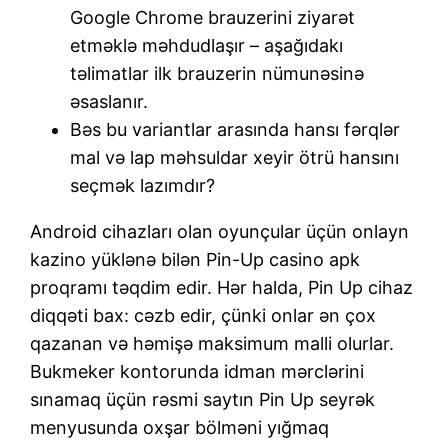
Google Chrome brauzerini ziyarət
etməklə məhdudlaşır – aşağıdakı
təlimatlar ilk brauzerin nümunəsinə
əsaslanır.
Bəs bu variantlar arasında hansı fərqlər
mal və lap məhsuldar xeyir ötrü hansını
seçmək lazımdır?
Android cihazları olan oyunçular üçün onlayn
kazino yüklənə bilən Pin-Up casino apk
proqramı təqdim edir. Hər halda, Pin Up cihaz
diqqəti bax: cəzb edir, çünki onlar ən çox
qazanan və həmişə maksimum malli olurlar.
Bukmeker kontorunda idman mərclərini
sınamaq üçün rəsmi saytın Pin Up seyrək
menyusunda oxşar bölməni yığmaq