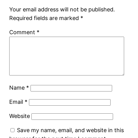
Your email address will not be published.
Required fields are marked
*
Comment
*
Name
*
Email
*
Website
Save my name, email, and website in this