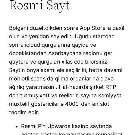
Rəsmi Sayt
Bölgəni düzəltdikdən sonra App Store-a daxil
olun və yenidən səy edin. Uğurlu startdan
sonra icloud qurğularına qayıda və
özbəkistandan Azərbaycana regionu geri
qaytara və qurğuları xilas edə bilərsiniz.
Saytın boya sxemi elə seçilir ki, hətta davamlı
möhlətli seans da qilma orqanlarına əlavə
ağırlıq yaratmasın . Hal-hazırda şirkət RTP-
dən tutmuş xətt və reellərin sayına kəmiyyət
müxtəlif göstəricilərlə 4000-dən ən slot
təqdim edir.
Rəsmi Pin Upwards kazino saytında
adətən dəstək komandasının münasibət