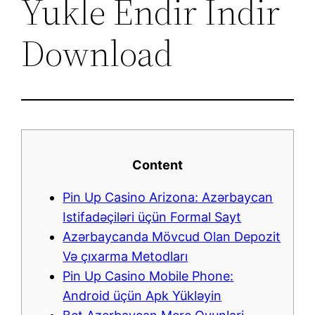
Yukle Endir Indir
Download
Content
Pin Up Casino Arizona: Azərbaycan
Istifadəçiləri üçün Formal Sayt
Azərbaycanda Mövcud Olan Depozit
Və çıxarma Metodları
Pin Up Casino Mobile Phone:
Android üçün Apk Yükləyin