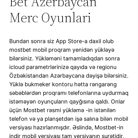
Bet Azerbaycan
Merc Oyunlari
Bundan sonra siz App Store-a daxil olub
mostbet mobil proqram yenidən yükləyə
bilərsiniz. Yükləməni tamamladıqdan sonra
icloud parametrlərinizə qayıda və regionu
Özbəkistandan Azərbaycana dəyişə bilərsiniz.
Yüklə bukmeker kontoru hətta rəngarəng
səbəblərdən proqramı telefonlarına uydurmaq
istəməyən oyunçuların qayğısına qaldı. Onlar
üçün Mostbet rəsmi yükləmə -in istənilən
telefon və ya planşetdən işə salına bilən mobil
versiyası hazırlanmışdır. Əslində, Mostbet-in
indir mobil versiyası tam versiyanın surətidir,