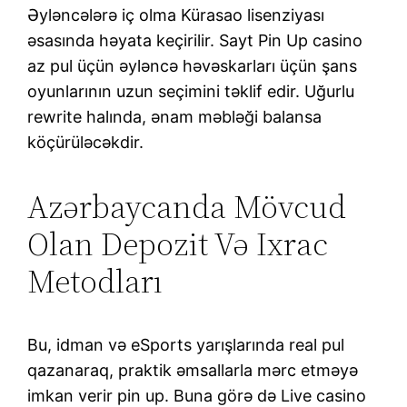
Əyləncələrə iç olma Kürasao lisenziyası
əsasında həyata keçirilir. Sayt Pin Up casino
az pul üçün əyləncə həvəskarları üçün şans
oyunlarının uzun seçimini təklif edir. Uğurlu
rewrite halında, ənam məbləği balansa
köçürüləcəkdir.
Azərbaycanda Mövcud
Olan Depozit Və Ixrac
Metodları
Bu, idman və eSports yarışlarında real pul
qazanaraq, praktik əmsallarla mərc etməyə
imkan verir pin up. Buna görə də Live casino