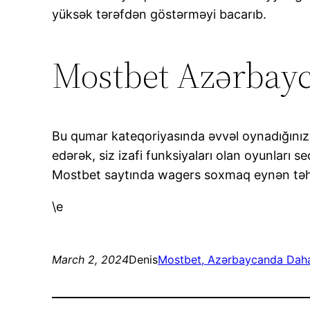
yüksək tərəfdən göstərməyi bacarıb.
Mostbet Azərbayc
Bu qumar kateqoriyasında əvvəl oynadığınız büt
edərək, siz izafi funksiyaları olan oyunları 
Mostbet saytında wagers soxmaq eynən təhlükə
\e
March 2, 2024
Denis
Mostbet, Azərbaycanda Daha 