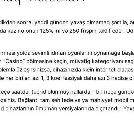
ikdən sonra, yeddi gündən yavaş olmamaq şərtilə, ən
da kazino onun 125%-ni və 250 frispin təklif edər. U
məsi yolda sevimli idman oyunlarını oynamağa başl
“Casino” bölməsinə keçin, müvafiq kateqoriyanı seç
emlə üzləşirsinizsə, cihazınızda klein internet əlaqəs
hər biri ən azı 1, 3 koeffessiyalı daha azı 3 hadisə ol
çə saatda, təcrid olunmuş hallarda – bir neçə gündə h
əzsiniz. Bağlantı tam səhifədə və ya mahiyyət mobil 
d cihazlarının ümumən versiyalarında əlçatandır. Yaxşı