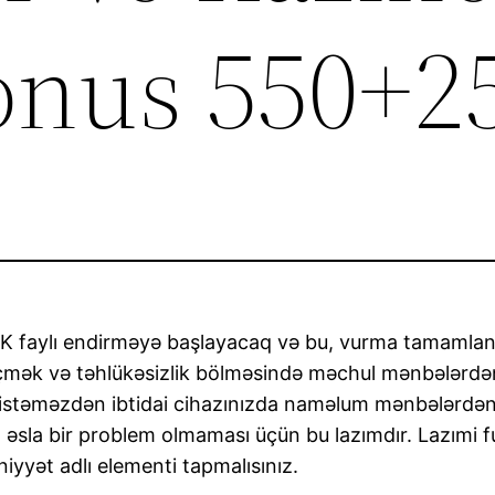
nus 550+2
 faylı endirməyə başlayacaq və bu, vurma tamamland
çmək və təhlükəsizlik bölməsində məchul mənbələrdə
le istəməzdən ibtidai cihazınızda naməlum mənbələrdən
sla bir problem olmaması üçün bu lazımdır. Lazımi fu
yyət adlı elementi tapmalısınız.