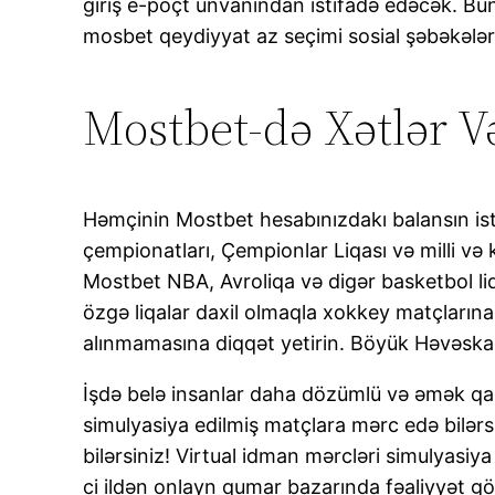
giriş e-poçt ünvanından istifadə edəcək. Bun
mosbet qeydiyyat az seçimi sosial şəbəkələr 
Mostbet-də Xətlər V
Həmçinin Mostbet hesabınızdakı balansın is
çempionatları, Çempionlar Liqası və milli və k
Mostbet NBA, Avroliqa və digər basketbol liqa
özgə liqalar daxil olmaqla xokkey matçlarına
alınmamasına diqqət yetirin. Böyük Həvəskar t
İşdə belə insanlar daha dözümlü və əmək qabil
simulyasiya edilmiş matçlara mərc edə bilərs
bilərsiniz! Virtual idman mərcləri simulyasi
ci ildən onlayn qumar bazarında fəaliyyət gös