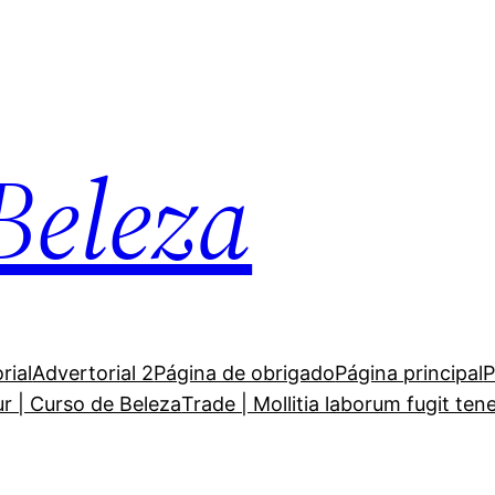
Beleza
rial
Advertorial 2
Página de obrigado
Página principal
P
ur | Curso de Beleza
Trade | Mollitia laborum fugit ten