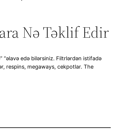
ra Nə Təklif Edir
“əlavə edə bilərsiniz. Filtrlərdən istifadə
nlər, respins, megaways, cekpotlar. The