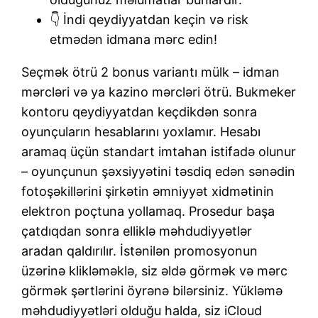
👇 İndi qeydiyyatdan keçin və risk
etmədən idmana mərc edin!
Seçmək ötrü 2 bonus variantı mülk – idman
mərcləri və ya kazino mərcləri ötrü. Bukmeker
kontoru qeydiyyatdan keçdikdən sonra
oyunçuların hesablarını yoxlamır. Hesabı
aramaq üçün standart imtahan istifadə olunur
– oyunçunun şəxsiyyətini təsdiq edən sənədin
fotoşəkillərini şirkətin əmniyyət xidmətinin
elektron poçtuna yollamaq. Prosedur başa
çatdıqdan sonra elliklə məhdudiyyətlər
aradan qaldırılır. İstənilən promosyonun
üzərinə klikləməklə, siz əldə görmək və mərc
görmək şərtlərini öyrənə bilərsiniz. Yükləmə
məhdudiyyətləri olduğu halda, siz iCloud