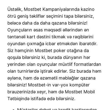
Üstəlik, Mostbet Kampaniyalarında kazino
ötrü geniş təkliflər seçimini tapa bilərsiniz,
beləcə daha da daha qazana bilərsiniz!
Oyunçuların əsas məqsədi əllərindən ən
təntənəli kart dəstini tikmək və rəqiblərini
oyundan çıxmağa icbar etməkdən ibarətdir.
Siz həmçinin Mostbet poker otağına da
qoşula bilərsiniz ki, burada dünyanın hər
yerindən olan oyunçular müxtlif formatlardan
olan turnirlərdə iştirak edirlər. Siz burada həm
əylənə, həm də əzəmətli məbləğlər qazana
bilərsiniz! Mostbet-in var-yox kompüter
brauzerinizdə xeyr, həm də Mostbet Mobil
Tətbiqində istifadə edə bilərsiniz.
Müştərilər debet və kredit kartlarından