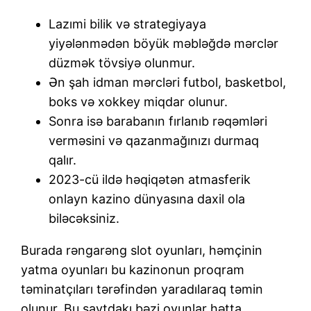
Lazımi bilik və strategiyaya
yiyələnmədən böyük məbləğdə mərclər
düzmək tövsiyə olunmur.
Ən şah idman mərcləri futbol, basketbol,
boks və xokkey miqdar olunur.
Sonra isə barabanın fırlanıb rəqəmləri
verməsini və qazanmağınızı durmaq
qalır.
2023-cü ildə həqiqətən atmasferik
onlayn kazino dünyasına daxil ola
biləcəksiniz.
Burada rəngarəng slot oyunları, həmçinin
yatma oyunları bu kazinonun proqram
təminatçıları tərəfindən yaradılaraq təmin
olunur. Bu saytdakı bəzi oyunlar hətta