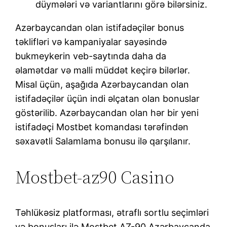
düymələri və variantlarını görə bilərsiniz.
Azərbaycandan olan istifadəçilər bonus
təklifləri və kampaniyalar sayəsində
bukmeykerin veb-saytında daha da
əlamətdar və malli müddət keçirə bilərlər.
Misal üçün, aşağıda Azərbaycandan olan
istifadəçilər üçün indi əlçatan olan bonuslar
göstərilib. Azərbaycandan olan hər bir yeni
istifadəçi Mostbet komandası tərəfindən
səxavətli Salamlama bonusu ilə qarşılanır.
Mostbet-az90 Casino
Təhlükəsiz platforması, ətraflı sortlu seçimləri
və bonusları ilə Mostbet AZ-90 Azərbaycanda