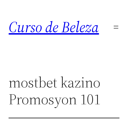
Curso de Beleza
mostbet kazino
Promosyon 101