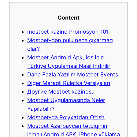
Content
mostbet kazino Promosyon 101
Mostbet-dən pulu necə çıxarmaq
olar?
Mostbet Android Apk, Ios Için
Türkiye Uygulaması Nasıl Indirilir
Daha Fazla Yazılım Mostbet Events
Digər Maraqlı Ruletka Versiyaları
Другие Mostbet kazinosu
Mostbet Uygulamasında Neler
Yapılabilir?
Mostbet-da Ro’yxatdan O’tish
Mostbet Azərbaycan tətbiqinin
icmalı Android APK, iPhone yükləmə