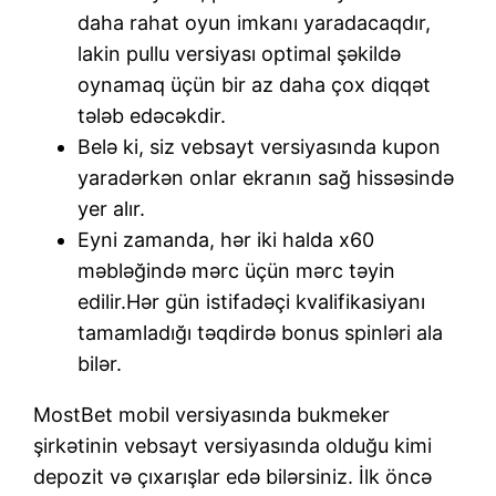
daha rahat oyun imkanı yaradacaqdır,
lakin pullu versiyası optimal şəkildə
oynamaq üçün bir az daha çox diqqət
tələb edəcəkdir.
Belə ki, siz vebsayt versiyasında kupon
yaradərkən onlar ekranın sağ hissəsində
yer alır.
Eyni zamanda, hər iki halda x60
məbləğində mərc üçün mərc təyin
edilir.Hər gün istifadəçi kvalifikasiyanı
tamamladığı təqdirdə bonus spinləri ala
bilər.
MostBet mobil versiyasında bukmeker
şirkətinin vebsayt versiyasında olduğu kimi
depozit və çıxarışlar edə bilərsiniz. İlk öncə