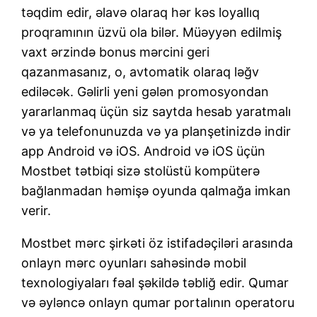
təqdim edir, əlavə olaraq hər kəs loyallıq
proqramının üzvü ola bilər. Müəyyən edilmiş
vaxt ərzində bonus mərcini geri
qazanmasanız, o, avtomatik olaraq ləğv
ediləcək. Gəlirli yeni gələn promosyondan
yararlanmaq üçün siz saytda hesab yaratmalı
və ya telefonunuzda və ya planşetinizdə indir
app Android və iOS. Android və iOS üçün
Mostbet tətbiqi sizə stolüstü kompüterə
bağlanmadan həmişə oyunda qalmağa imkan
verir.
Mostbet mərc şirkəti öz istifadəçiləri arasında
onlayn mərc oyunları sahəsində mobil
texnologiyaları fəal şəkildə təbliğ edir. Qumar
və əyləncə onlayn qumar portalının operatoru