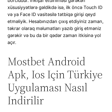
borcludur. İnkişaf etdirilməsi gərəkən
xüsusiyyətlərə gəldikdə isə, ilk öncə Touch ID
və ya Face ID vasitəsilə tətbiqə girişi qeyd
etməliyik. Hesabınızdan çıxış etdiyiniz zaman,
təkrar olaraq məlumatları yazıb giriş etməniz
gərəkir və bu da bir qədər zaman itkisinə yol
açır.
Mostbet Android
Apk, Ios Için Türkiye
Uygulaması Nasıl
Indirilir