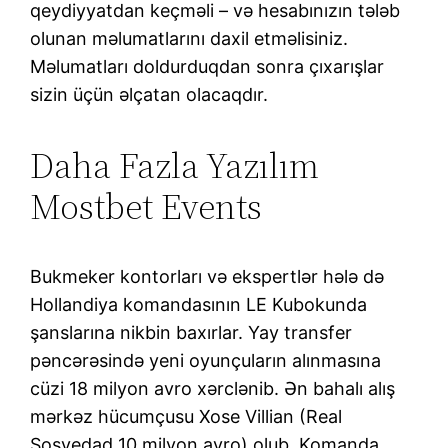
qeydiyyatdan keçməli – və hesabınızın tələb
olunan məlumatlarını daxil etməlisiniz.
Məlumatları doldurduqdan sonra çıxarışlar
sizin üçün əlçatan olacaqdır.
Daha Fazla Yazılım
Mostbet Events
Bukmeker kontorları və ekspertlər hələ də
Hollandiya komandasının LE Kubokunda
şanslarına nikbin baxırlar. Yay transfer
pəncərəsində yeni oyunçuların alınmasına
cüzi 18 milyon avro xərclənib. Ən bahalı alış
mərkəz hücumçusu Xose Villian (Real
Sosyedad 10 milyon avro) olub. Komanda