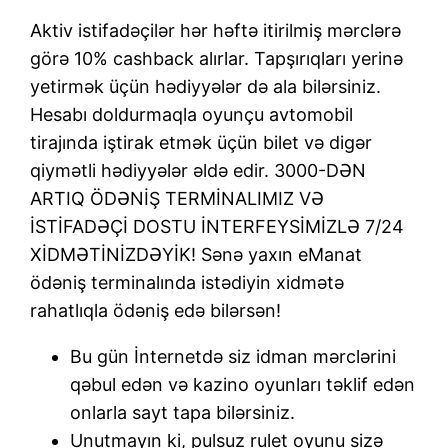
Aktiv istifadəçilər hər həftə itirilmiş mərclərə
görə 10% cashback alırlar. Tapşırıqları yerinə
yetirmək üçün hədiyyələr də ala bilərsiniz.
Hesabı doldurmaqla oyunçu avtomobil
tirajında ​​iştirak etmək üçün bilet və digər
qiymətli hədiyyələr əldə edir. 3000-DƏN
ARTIQ ÖDƏNİŞ TERMİNALIMIZ VƏ
İSTİFADƏÇİ DOSTU İNTERFEYSİMİZLƏ 7/24
XİDMƏTİNİZDƏYİK! Sənə yaxın eManat
ödəniş terminalında istədiyin xidmətə
rahatlıqla ödəniş edə bilərsən!
Bu gün İnternetdə siz idman mərclərini
qəbul edən və kazino oyunları təklif edən
onlarla sayt tapa bilərsiniz.
Unutmayın ki, pulsuz rulet oyunu sizə