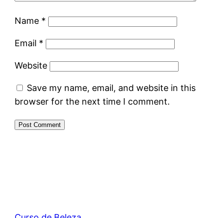
Name
*
Email
*
Website
Save my name, email, and website in this
browser for the next time I comment.
Curso de Beleza