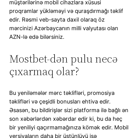
müştərilərinə mobil cihazlara xüsusi
proqramlar yükləməyi və quraşdırmağı təklif
edir. Rəsmi veb-sayta daxil olaraq öz
mərcinizi Azərbaycanın milli valyutası olan
AZN-lə edə bilərsiniz.
Mostbet-dən pulu necə
çıxarmaq olar?
Bu yeniləmələr mərc təklifləri, promosiya
təklifləri və çeşidli bonusları ehtiva edir.
Əsasən, bu bildirişlər sizi platforma ilə bağlı ən
son xəbərlərdən xəbərdar edir ki, bu da heç
bir yeniliyi qaçırmamağınıza kömək edir. Mobil
versiyaların daha bir üstünlüyü isə