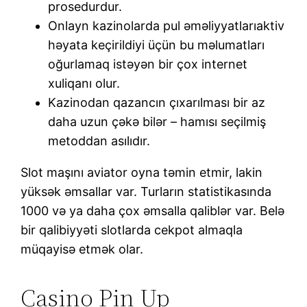
prosedurdur.
Onlayn kazinolarda pul əməliyyatlarıaktiv
həyata keçirildiyi üçün bu məlumatları
oğurlamaq istəyən bir çox internet
xuliqanı olur.
Kazinodan qazancın çıxarılması bir az
daha uzun çəkə bilər – hamısı seçilmiş
metoddan asılıdır.
Slot maşını aviator oyna təmin etmir, lakin
yüksək əmsallar var. Turların statistikasında
1000 və ya daha çox əmsalla qaliblər var. Belə
bir qalibiyyəti slotlarda cekpot almaqla
müqayisə etmək olar.
Casino Pin Up