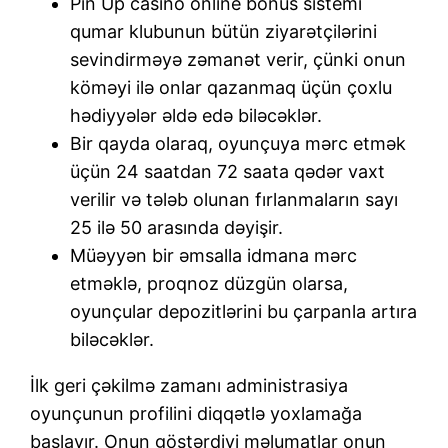
Pin Up casino online bonus sistemi
qumar klubunun bütün ziyarətçilərini
sevindirməyə zəmanət verir, çünki onun
köməyi ilə onlar qazanmaq üçün çoxlu
hədiyyələr əldə edə biləcəklər.
Bir qayda olaraq, oyunçuya mərc etmək
üçün 24 saatdan 72 saata qədər vaxt
verilir və tələb olunan fırlanmaların sayı
25 ilə 50 arasında dəyişir.
Müəyyən bir əmsalla idmana mərc
etməklə, proqnoz düzgün olarsa,
oyunçular depozitlərini bu çarpanla artıra
biləcəklər.
İlk geri çəkilmə zamanı administrasiya
oyunçunun profilini diqqətlə yoxlamağa
başlayır. Onun göstərdiyi məlumatlar onun