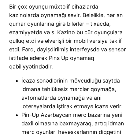
Bir çox oyunçu müxtəlif cihazlarda
kazinolarda oynamağı sevir. Beləliklə, hər an
qumar oyunlarına girə bilərlər – tıxacda,
ezamiyyətdə və s. Kazino bu cür oyunçulara
qulluq etdi və əlverişli bir mobil versiya təklif
etdi. Fərq, dəyişdirilmiş interfeysdə və sensor
istifadə edərək Pins Up oynamaq
qabiliyyətindədir.
İcazə sənədlərinin mövcudluğu saytda
idmana təhlükəsiz mərclər qoymağa,
avtomatlarda oynamağa və ani
lotereyalarda iştirak etməyə icazə verir.
Pin-Up Azərbaycan mərc bazarına yeni
daxil olmasına baxmayaraq, artıq idman
mərc oyunları həvəskarlarının diqqətini