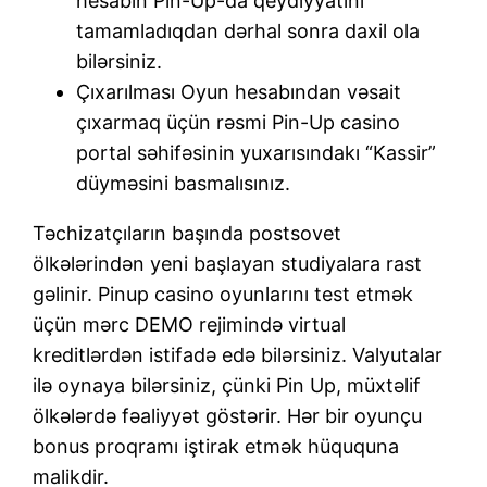
hesabın Pin-Up-da qeydiyyatını
tamamladıqdan dərhal sonra daxil ola
bilərsiniz.
Çıxarılması Oyun hesabından vəsait
çıxarmaq üçün rəsmi Pin-Up casino
portal səhifəsinin yuxarısındakı “Kassir”
düyməsini basmalısınız.
Təchizatçıların başında postsovet
ölkələrindən yeni başlayan studiyalara rast
gəlinir. Pinup casino oyunlarını test etmək
üçün mərc DEMO rejimində virtual
kreditlərdən istifadə edə bilərsiniz. Valyutalar
ilə oynaya bilərsiniz, çünki Pin Up, müxtəlif
ölkələrdə fəaliyyət göstərir. Hər bir oyunçu
bonus proqramı iştirak etmək hüququna
malikdir.