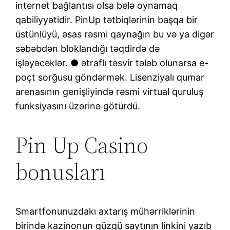
internet bağlantısı olsa belə oynamaq
qabiliyyətidir. PinUp tətbiqlərinin başqa bir
üstünlüyü, əsas rəsmi qaynağın bu və ya digər
səbəbdən bloklandığı təqdirdə də
işləyəcəklər. ● ətraflı təsvir tələb olunarsa e-
poçt sorğusu göndərmək. Lisenziyalı qumar
arenasının genişliyində rəsmi virtual quruluş
funksiyasını üzərinə götürdü.
Pin Up Casino
bonusları
Smartfonunuzdakı axtarış mühərriklərinin
birində kazinonun güzgü saytının linkini yazıb