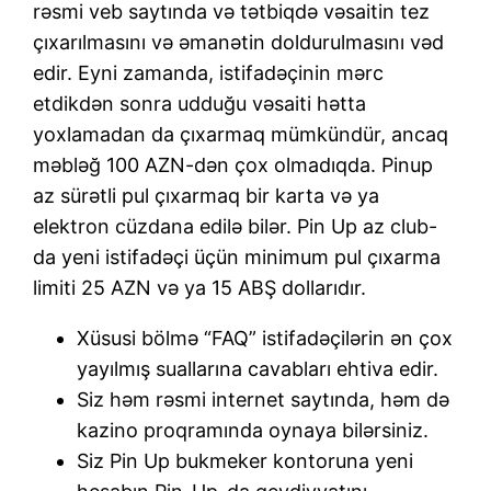
rəsmi veb saytında və tətbiqdə vəsaitin tez
çıxarılmasını və əmanətin doldurulmasını vəd
edir. Eyni zamanda, istifadəçinin mərc
etdikdən sonra udduğu vəsaiti hətta
yoxlamadan da çıxarmaq mümkündür, ancaq
məbləğ 100 AZN-dən çox olmadıqda. Pinup
az sürətli pul çıxarmaq bir karta və ya
elektron cüzdana edilə bilər. Pin Up az club-
da yeni istifadəçi üçün minimum pul çıxarma
limiti 25 AZN və ya 15 ABŞ dollarıdır.
Xüsusi bölmə “FAQ” istifadəçilərin ən çox
yayılmış suallarına cavabları ehtiva edir.
Siz həm rəsmi internet saytında, həm də
kazino proqramında oynaya bilərsiniz.
Siz Pin Up bukmeker kontoruna yeni