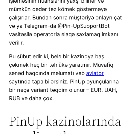
işləməsinin nüanslarını yaxşı bilirlər və
mümkün qədər tez kömək göstərməyə
çalışırlar. Bundan sonra müştəriyə onlayn çat
və ya Telegram-da @Pin-UpSupportBot
vasitəsilə operatorla əlaqə saxlamaq imkanı
verilir.
Bu sübut edir ki, belə bir kazinoya baş
çəkmək heç bir təhlükə yaratmır. Müvafiq
sənəd haqqında məlumatı veb
aviator
saytında tapa bilərsiniz. PinUp oyunçularına
bir neçə variant təqdim olunur – EUR, UAH,
RUB və daha çox.
PinUp kazinolarında