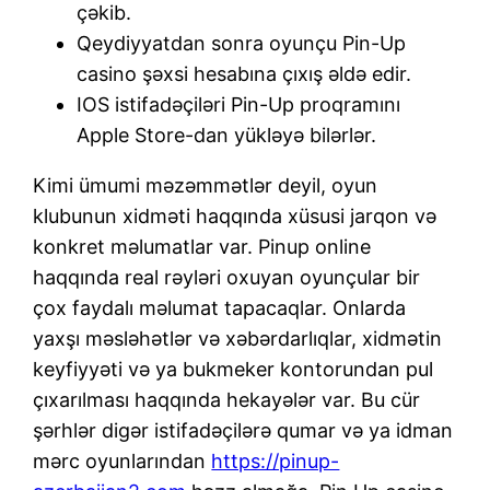
çəkib.
Qeydiyyatdan sonra oyunçu Pin-Up
casino şəxsi hesabına çıxış əldə edir.
IOS istifadəçiləri Pin-Up proqramını
Apple Store-dan yükləyə bilərlər.
Kimi ümumi məzəmmətlər deyil, oyun
klubunun xidməti haqqında xüsusi jarqon və
konkret məlumatlar var. Pinup online
haqqında real rəyləri oxuyan oyunçular bir
çox faydalı məlumat tapacaqlar. Onlarda
yaxşı məsləhətlər və xəbərdarlıqlar, xidmətin
keyfiyyəti və ya bukmeker kontorundan pul
çıxarılması haqqında hekayələr var. Bu cür
şərhlər digər istifadəçilərə qumar və ya idman
mərc oyunlarından
https://pinup-