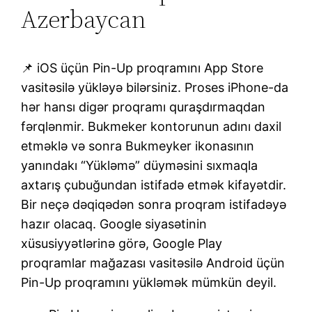
Azerbaycan
📌 iOS üçün Pin-Up proqramını App Store
vasitəsilə yükləyə bilərsiniz. Proses iPhone-da
hər hansı digər proqramı quraşdırmaqdan
fərqlənmir. Bukmeker kontorunun adını daxil
etməklə və sonra Bukmeyker ikonasının
yanındakı “Yükləmə” düyməsini sıxmaqla
axtarış çubuğundan istifadə etmək kifayətdir.
Bir neçə dəqiqədən sonra proqram istifadəyə
hazır olacaq. Google siyasətinin
xüsusiyyətlərinə görə, Google Play
proqramlar mağazası vasitəsilə Android üçün
Pin-Up proqramını yükləmək mümkün deyil.