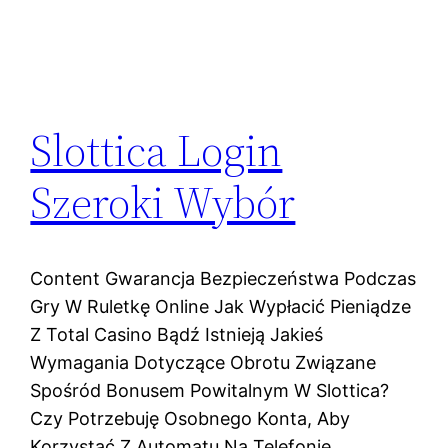
Slottica Login
Szeroki Wybór
Content Gwarancja Bezpieczeństwa Podczas
Gry W Ruletkę Online Jak Wypłacić Pieniądze
Z Total Casino Bądź Istnieją Jakieś
Wymagania Dotyczące Obrotu Związane
Spośród Bonusem Powitalnym W Slottica?
Czy Potrzebuję Osobnego Konta, Aby
Korzystać Z Automatu Na Telefonie