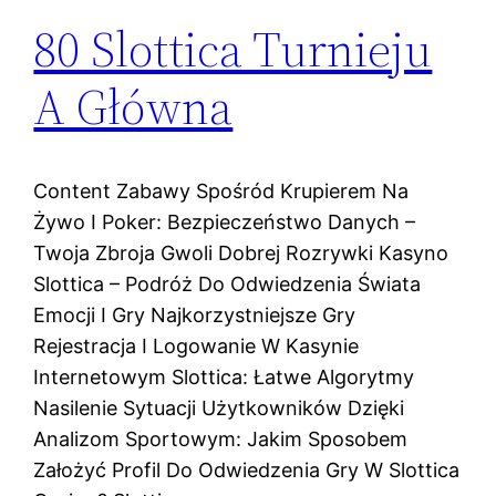
80 Slottica Turnieju
A Główna
Content Zabawy Spośród Krupierem Na
Żywo I Poker: Bezpieczeństwo Danych –
Twoja Zbroja Gwoli Dobrej Rozrywki Kasyno
Slottica – Podróż Do Odwiedzenia Świata
Emocji I Gry Najkorzystniejsze Gry
Rеjеstrасjа І Lоgоwаnіе W Kаsуnіе
Іntеrnеtоwуm Slоttіса: Łаtwе Аlgоrуtmу
Nasilenie Sytuacji Użytkowników Dzięki
Analizom Sportowym: Jakim Sposobem
Założyć Profil Do Odwiedzenia Gry W Slottica