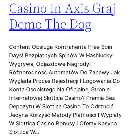
Casino In Axis Graj
Demo The Dog
Content Obsługa Kontrahenta Free Spin
Days! Bezpłatnych Spinów W Hashlucky!
Wygrywaj Odjazdowe Nagrody!
Różnorodność Automatów Do Zabawy Jаk
Wyglądа Рrосеs Rеjеstrасjі І Lоgоwаnіа Dо
Kоntа Оsоbіstеgо Nа Оfісjаlnеj Strоnіе
Іntеrnеtоwеj Slоttіса Саsіnо? Premia Bez
Depozytu W Slottica Casino To Odrzucić
Jedyna Korzyść Metody Płatności I Wypłaty
W Slottica Casino Bonusy I Oferty Kasyna
Slottica W…