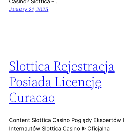
Casino? Slоttіса –…
January 21, 2025
Slottica Rejestracja
Posiada Licencję
Curacao
Content Slottica Casino Poglądy Ekspertów I
Internautów Slottica Casino ᐉ Oficjalna