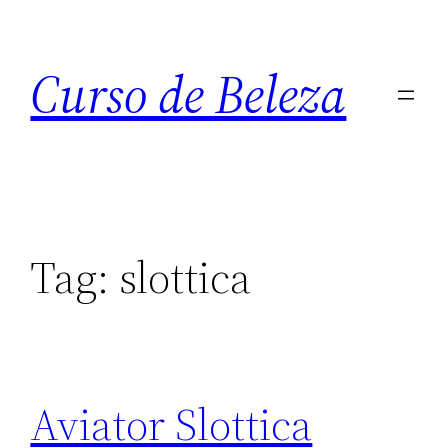
Curso de Beleza
Tag:
slottica
Aviator Slottica