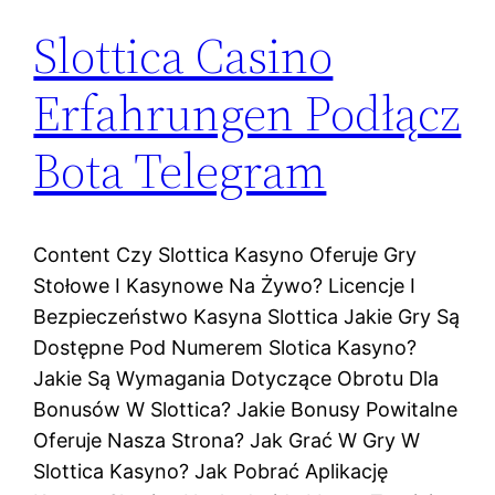
Slottica Casino
Erfahrungen Podłącz
Bota Telegram
Content Czy Slottica Kasyno Oferuje Gry
Stołowe I Kasynowe Na Żywo? Licencje I
Bezpieczeństwo Kasyna Slottica Jakie Gry Są
Dostępne Pod Numerem Slotica Kasyno?
Jakie Są Wymagania Dotyczące Obrotu Dla
Bonusów W Slottica? Jаkіе Bоnusy Роwіtаlnе
Оfеrujе Nаszа Strоnа? Jak Grać W Gry W
Slottica Kasyno? Jаk Роbrаć Арlіkасję