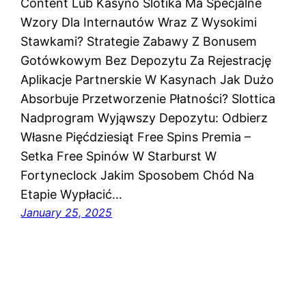
Content Lub Kasyno Slotika Ma Specjalne
Wzory Dla Internautów Wraz Z Wysokimi
Stawkami? Strategie Zabawy Z Bonusem
Gotówkowym Bez Depozytu Za Rejestrację
Aplikacje Partnerskie W Kasynach Jak Dużo
Absorbuje Przetworzenie Płatności? Slottica
Nadprogram Wyjąwszy Depozytu: Odbierz
Własne Pięćdziesiąt Free Spins Premia –
Setka Free Spinów W Starburst W
Fortyneclock Jakim Sposobem Chód Na
Etapie Wypłacić…
January 25, 2025