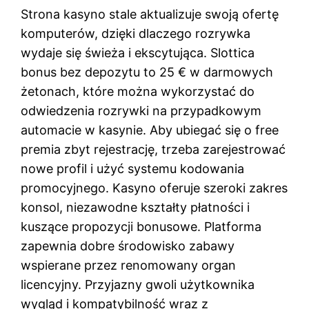
Strona kasyno stale aktualizuje swoją ofertę
komputerów, dzięki dlaczego rozrywka
wydaje się świeża i ekscytująca. Slottica
bonus bez depozytu to 25 € w darmowych
żetonach, które można wykorzystać do
odwiedzenia rozrywki na przypadkowym
automacie w kasynie. Aby ubiegać się o free
premia zbyt rejestrację, trzeba zarejestrować
nowe profil i użyć systemu kodowania
promocyjnego. Kasyno oferuje szeroki zakres
konsol, niezawodne kształty płatności i
kuszące propozycji bonusowe. Platforma
zapewnia dobre środowisko zabawy
wspierane przez renomowany organ
licencyjny. Przyjazny gwoli użytkownika
wygląd i kompatybilność wraz z