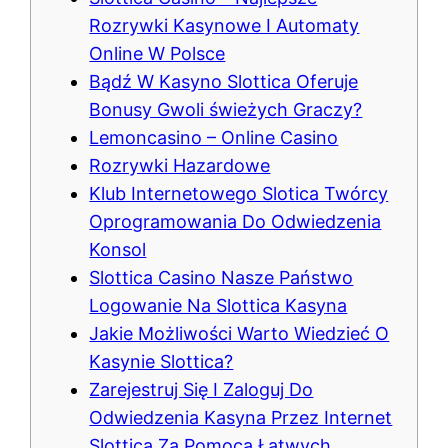
Rozrywki Kasynowe I Automaty
Online W Polsce
Bądź W Kasyno Slottica Oferuje
Bonusy Gwoli świeżych Graczy?
Lemoncasino – Online Casino
Rozrywki Hazardowe
Klub Internetowego Slotica Twórcy
Oprogramowania Do Odwiedzenia
Konsol
Slottica Casino Nasze Państwo
Logowanie Na Slottica Kasyna
Jakie Możliwości Warto Wiedzieć O
Kasynie Slottica?
Zarejestruj Się I Zaloguj Do
Odwiedzenia Kasyna Przez Internet
Slottica Za Pomocą Łatwych