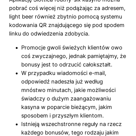
pobrać coś więcej niż podążając za adresem,
light beer również zbytnio pomocą systemu
kodowania QR znajdującego się pod spodem
linku do odwiedzenia zdobycia.
Promocje gwoli świeżych klientów owo
coś zwyczajnego, jednak pamiętajmy, że
bonusy jest to odrzucić całokształt.
W przypadku wiadomości e-mail,
odpowiedź nadeszła już według
mnóstwo minutach, jakie możliwości
świadczy o dużym zaangażowaniu
kasyna w poparcie bieżącym, jakim
sposobem i przyszłym klientom.
Istnieją wszechstronne reguły na rzecz
każdego bonusów, tego rodzaju jakim