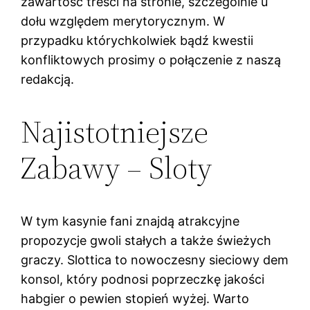
zawartość treści na stronie, szczególnie u
dołu względem merytorycznym. W
przypadku którychkolwiek bądź kwestii
konfliktowych prosimy o połączenie z naszą
redakcją.
Najistotniejsze
Zabawy – Sloty
W tym kasynie fani znajdą atrakcyjne
propozycje gwoli stałych a także świeżych
graczy. Slottica to nowoczesny sieciowy dem
konsol, który podnosi poprzeczkę jakości
habgier o pewien stopień wyżej. Warto