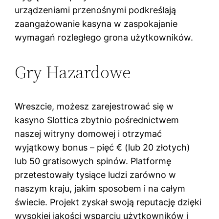
urządzeniami przenośnymi podkreślają
zaangażowanie kasyna w zaspokajanie
wymagań rozległego grona użytkowników.
Gry Hazardowe
Wreszcie, możesz zarejestrować się w
kasyno Slottica zbytnio pośrednictwem
naszej witryny domowej i otrzymać
wyjątkowy bonus – pięć € (lub 20 złotych)
lub 50 gratisowych spinów. Platformę
przetestowały tysiące ludzi zarówno w
naszym kraju, jakim sposobem i na całym
świecie. Projekt zyskał swoją reputację dzięki
wysokiej jakości wsparciu użytkowników i