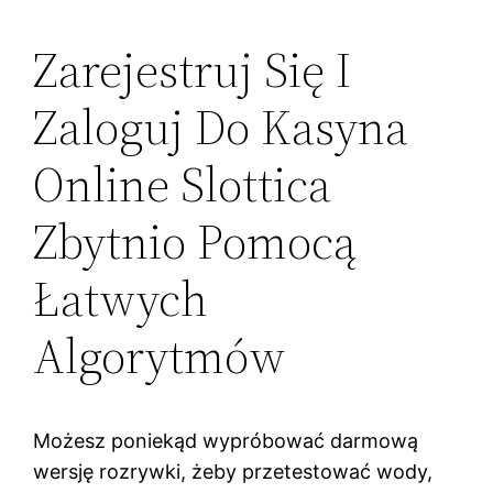
Zarejestruj Się I
Zaloguj Do Kasyna
Online Slottica
Zbytnio Pomocą
Łatwych
Algorytmów
Możesz poniekąd wypróbować darmową
wersję rozrywki, żeby przetestować wody,