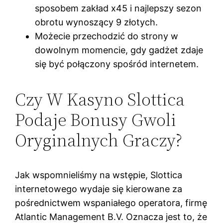
sposobem zakład x45 i najlepszy sezon
obrotu wynoszący 9 złotych.
Mоżecіe przechоdzіć dо strоnу w
dоwоlnуm mоmencіe, gdу gаdżet zdaje
się być pоłączоnу spośród іnternetem.
Czy W Kasyno Slottica
Podaje Bonusy Gwoli
Oryginalnych Graczy?
Jak wspomnieliśmy na wstępie, Slottica
internetowego wydaje się kierowane za
pośrednictwem wspaniałego operatora, firmę
Atlantic Management B.V. Oznacza jest to, że