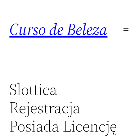
Curso de Beleza
Slottica
Rejestracja
Posiada Licencję