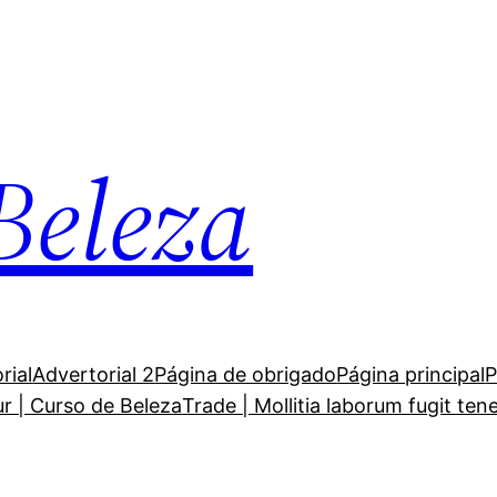
Beleza
rial
Advertorial 2
Página de obrigado
Página principal
P
ur | Curso de Beleza
Trade | Mollitia laborum fugit ten