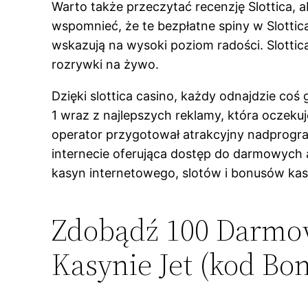
Warto także przeczytać recenzję Slottica, a
wspomnieć, że te bezpłatne spiny w Slottic
wskazują na wysoki poziom radości. Slott
rozrywki na żywo.
Dzięki slottica casino, każdy odnajdzie coś
1 wraz z najlepszych reklamy, która oczek
operator przygotował atrakcyjny nadprogra
internecie oferująca dostęp do darmowych 
kasyn internetowego, slotów i bonusów ka
Zdobądź 100 Darmow
Kasynie Jet (kod Bo