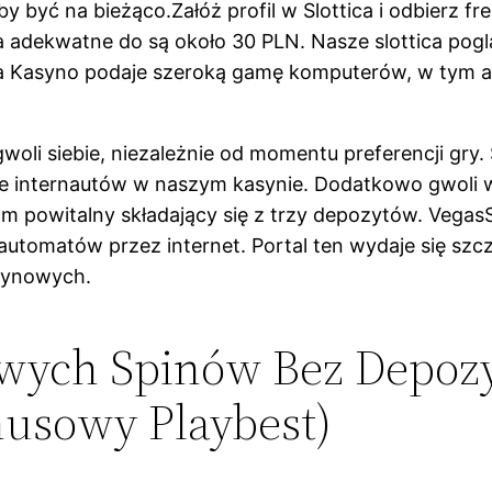
by być na bieżąco.Załóż profil w Slottica i odbierz 
a adekwatne do są około 30 PLN. Nasze slottica pog
ica Kasyno podaje szeroką gamę komputerów, w tym 
 gwoli siebie, niezależnie od momentu preferencji gr
uje internautów w naszym kasynie. Dodatkowo gwoli 
m powitalny składający się z trzy depozytów. VegasS
automatów przez internet. Portal ten wydaje się s
synowych.
ych Spinów Bez Depozyt
nusowy Playbest)