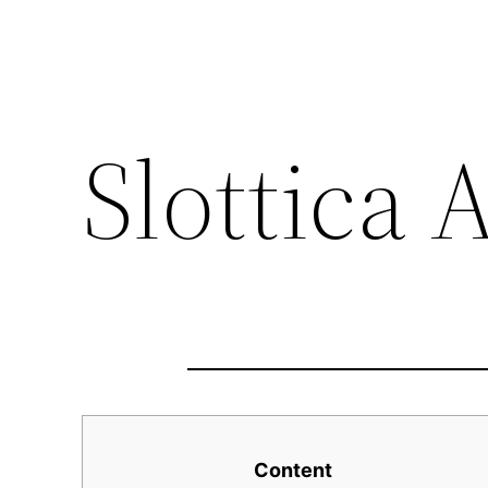
Slottica 
Content