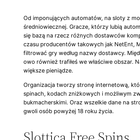
Od imponujących automatów, na sloty z mo
średniowiecznej. Gracze, którzy lubią auto
się bazą na rzecz różnych dostawców kompu
czasu producentów takowych jak NetEnt, Mi
filtrować gry według nazwy dostawcy. Między
owo również trafiłeś we właściwe obszar. Na
większe pieniądze.
Organizacja tworzy stronę internetową, kt
spinach, kodach zniżkowych i możliwym zwr
bukmacherskimi. Oraz wszelkie dane na str
gwoli osób powyżej 18 roku życia.
Slottica Free Spins