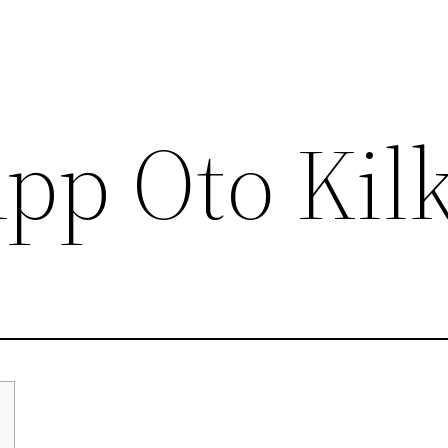
App Oto Kil